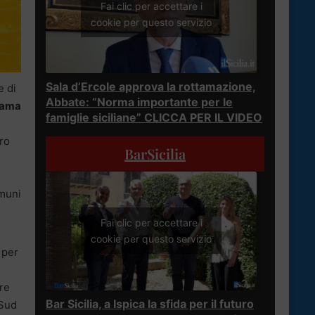
Fai clic per accettare i
cookie per questo servizio
Sala d’Ercole approva la rottamazione,
e di
Abbate: “Norma importante per le
iama
famiglie siciliane” CLICCA PER IL VIDEO
ero
BarSicilia
omuni
Fai clic per accettare i
cookie per questo servizio
 per
re
Bar Sicilia, a Ispica la sfida per il futuro
 Sud