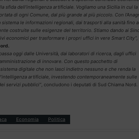
a sfida dell’intelligenza artificiale. Vogliamo una Sicilia in cui la
portata di ogni Comune, dal più grande al più piccolo. Con l’Anag
sistema le informazioni regionali, dai trasporti alla sanità fino a
nte costruite sulle esigenze del territorio. Stiamo dando ai Sin
ivi economici per trasformare i propri uffici in vere Smart City”,
Nord.
 passa oggi dalle Università, dai laboratori di ricerca, dagli uffici
a amministrazione di innovare. Con questo pacchetto di
istema digitale che non lasci indietro nessuno e che renda la
ll’intelligenza artificiale, investendo contemporaneamente sulle
i servizi pubblici”
, concludono i deputati di Sud Chiama Nord.
aca
Economia
Politica