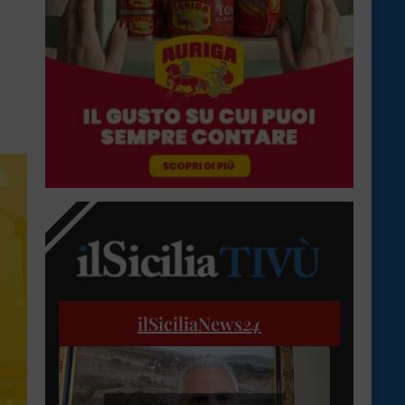
ilSiciliaNews
24