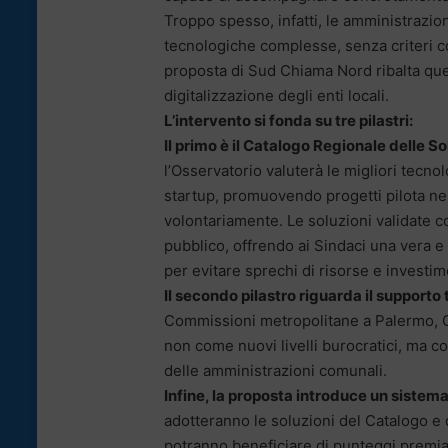
Troppo spesso, infatti, le amministrazio
tecnologiche complesse, senza criteri co
proposta di Sud Chiama Nord ribalta ques
digitalizzazione degli enti locali.
L’intervento si fonda su tre pilastri:
Il primo è il Catalogo Regionale delle So
l’Osservatorio valuterà le migliori tecn
startup, promuovendo progetti pilota n
volontariamente. Le soluzioni validate c
pubblico, offrendo ai Sindaci una vera e 
per evitare sprechi di risorse e investim
Il secondo pilastro riguarda il supporto t
Commissioni metropolitane a Palermo, 
non come nuovi livelli burocratici, ma c
delle amministrazioni comunali.
Infine, la proposta introduce un sistema
adotteranno le soluzioni del Catalogo e d
potranno beneficiare di punteggi premial