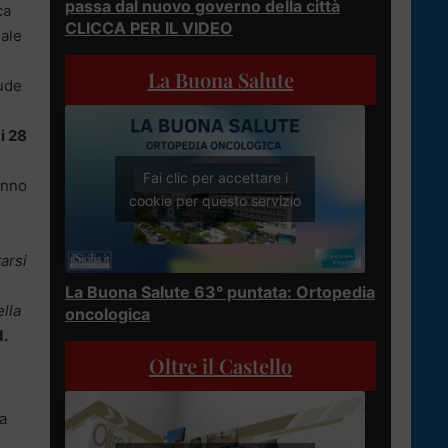
passa dal nuovo governo della città
ca
CLICCA PER IL VIDEO
uale
La Buona Salute
aude
i 28
Fai clic per accettare i
anno
cookie per questo servizio
arsi
La Buona Salute 63° puntata: Ortopedia
lla
oncologica
d.
Oltre il Castello
a