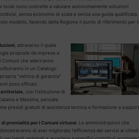
ni locali sono costrette a valutare autonomamente soluzioni
ndivisi, senza economie di scala e senza una guida qualificata.
to modello, facendo della Regione il punto di riferimento per l
luzioni
, attraverso il quale
ologie proposte da imprese e
ei Comuni che aderiranno
onfluiranno in un Catalogo
propria “vetrina di garanzia”
enti poco efficaci.
erritoriale
, con l’istituzione di
Catania e Messina, pensate
ome presìdi gratuiti di assistenza tecnica e formazione a suppor
 di premialità per i Comuni virtuosi
. Le amministrazioni che
imostreranno di aver migliorato l’efficienza dei servizi ai cittadi
i nei bandi regionali e accedere a specifici contributi economic