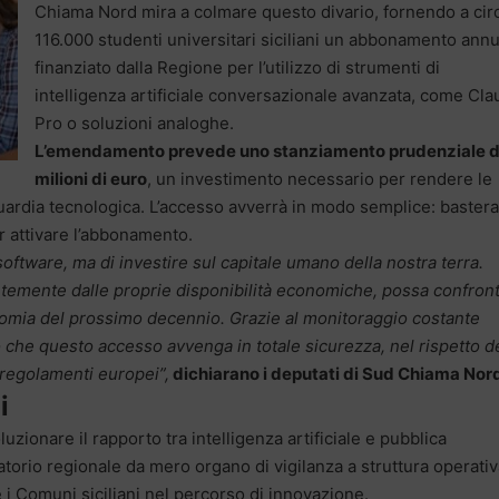
Chiama Nord mira a colmare questo divario, fornendo a cir
116.000 studenti universitari siciliani un abbonamento ann
finanziato dalla Regione per l’utilizzo di strumenti di
intelligenza artificiale conversazionale avanzata, come Cl
Pro o soluzioni analoghe.
L’emendamento prevede uno stanziamento prudenziale d
milioni di euro
, un investimento necessario per rendere le
guardia tecnologica. L’accesso avverrà in modo semplice: baster
er attivare l’abbonamento.
software, ma di investire sul capitale umano della nostra terra.
temente dalle proprie disponibilità economiche, possa confront
nomia del prossimo decennio. Grazie al monitoraggio costante
 che questo accesso avvenga in totale sicurezza, nel rispetto de
 regolamenti europei”,
dichiarano i deputati di Sud Chiama Nor
i
zionare il rapporto tra intelligenza artificiale e pubblica
torio regionale da mero organo di vigilanza a struttura operativ
 Comuni siciliani nel percorso di innovazione.