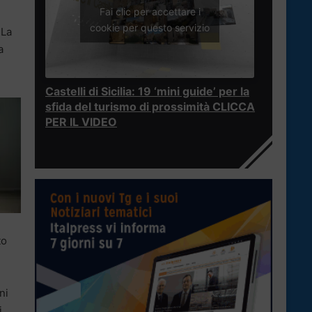
Fai clic per accettare i
cookie per questo servizio
 La
a
Castelli di Sicilia: 19 ‘mini guide’ per la
sfida del turismo di prossimità CLICCA
PER IL VIDEO
to
ni
i.