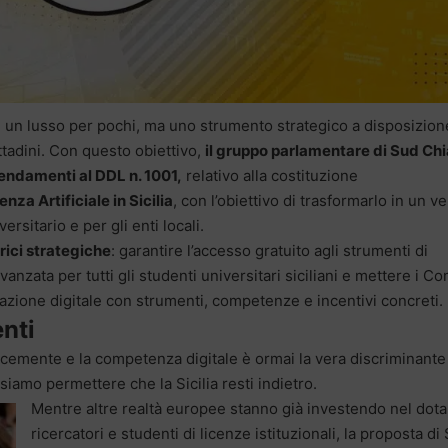
re un lusso per pochi, ma uno strumento strategico a disposizion
ttadini. Con questo obiettivo,
il gruppo parlamentare di Sud Ch
endamenti al DDL n. 1001,
relativo alla costituzione
nza Artificiale in Sicilia
, con l’obiettivo di trasformarlo in un v
rsitario e per gli enti locali.
rici strategiche
: garantire l’accesso gratuito agli strumenti di
vanzata per tutti gli studenti universitari siciliani e mettere i C
mazione digitale con strumenti, competenze e incentivi concreti.
enti
ocemente e la competenza digitale è ormai la vera discriminante
siamo permettere che la Sicilia resti indietro.
Mentre altre realtà europee stanno già investendo nel dota
ricercatori e studenti di licenze istituzionali, la proposta di