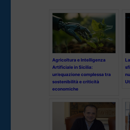
Agricoltura e Intelligenza
La
Artificiale in Sicilia:
sf
un’equazione complessa tra
nu
sostenibilità e criticità
U
economiche