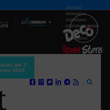
il SiciliaTivù
Siciliarurale.eu
Siciliammare.it
Il Network
Il Giornale della Bellezza
Siciliamedica.it
Sanitainsicilia.it