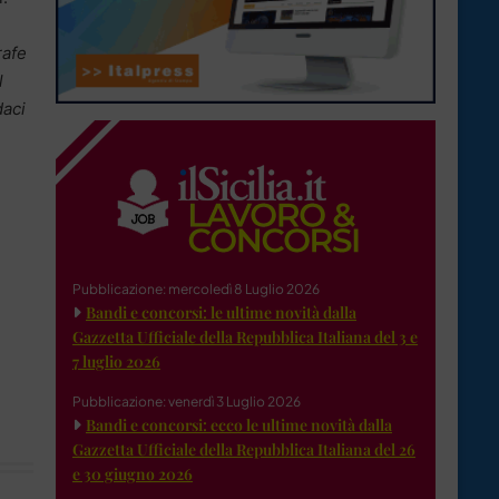
rafe
l
daci
Pubblicazione: mercoledì 8 Luglio 2026
Bandi e concorsi: le ultime novità dalla
Gazzetta Ufficiale della Repubblica Italiana del 3 e
7 luglio 2026
Pubblicazione: venerdì 3 Luglio 2026
Bandi e concorsi: ecco le ultime novità dalla
Gazzetta Ufficiale della Repubblica Italiana del 26
e 30 giugno 2026