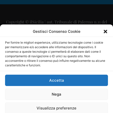
Copyright © ilSicilia | aut. Tribunale di Palermo n.11 del
29/09/2015
Gestisci Consenso Cookie
Editore: Mercurio Comunicazione Soc. Coop. A.R.L.
Per fornire le migliori esperienze, utilizziamo tecnologie come i cookie
per memorizzare e/o accedere alle informazioni del dispositivo. Il
Direttore Editoriale: Maurizio Scaglione
consenso a queste tecnologie ci permetterà di elaborare dati come il
comportamento di navigazione o ID unici su questo sito. Non
Direttore Responsabile: Maria Calabrese
acconsentire o ritirare il consenso può influire negativamente su alcune
caratteristiche e funzioni.
p.zza Sant’Oliva, 9 – 90141 – Palermo – 091335557
P.IVA: 06334930820
Accetta
Mercurio Comunicazione Società Cooperativa a r.l. è
iscritta al Registro degli Operatori di Comunicazione al
Nega
numero 26988
Visualizza preferenze
Sito gestito da
La Digitale srl
–
info@ladigitale.it