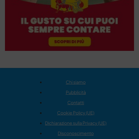
Chi siamo
Pubblicità
Contatti
Cookie Policy (UE)
Dichiarazione sulla Privacy (UE)
Disconoscimento