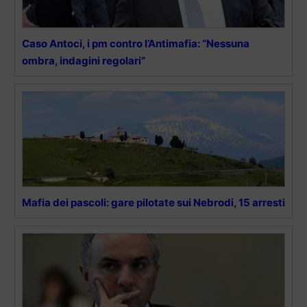
Caso Antoci, i pm contro l’Antimafia: “Nessuna
ombra, indagini regolari”
Mafia dei pascoli: gare pilotate sui Nebrodi, 15 arresti