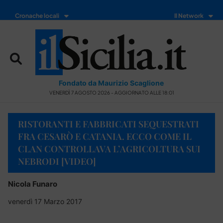
Cronache locali
Il Network
Fondato da Maurizio Scaglione
VENERDÌ 7 AGOSTO 2026 - AGGIORNATO ALLE 18:01
RISTORANTI E FABBRICATI SEQUESTRATI
FRA CESARÒ E CATANIA. ECCO COME IL
CLAN CONTROLLAVA L’AGRICOLTURA SUI
NEBRODI [VIDEO]
Nicola Funaro
venerdì 17 Marzo 2017