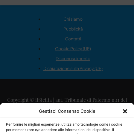
Chi siamo
Pubblicità
Contatti
Cookie Policy (UE)
Disconoscimento
Dichiarazione sulla Privacy (UE)
Copyright © ilSicilia | aut. Tribunale di Palermo n.11 del
29/09/2015
Gestisci Consenso Cookie
Editore: Mercurio Comunicazione Soc. Coop. A.R.L.
Per fornire le migliori esperienze, utilizziamo tecnologie come i cookie
per memorizzare e/o accedere alle informazioni del dispositivo. Il
Direttore Editoriale: Maurizio Scaglione