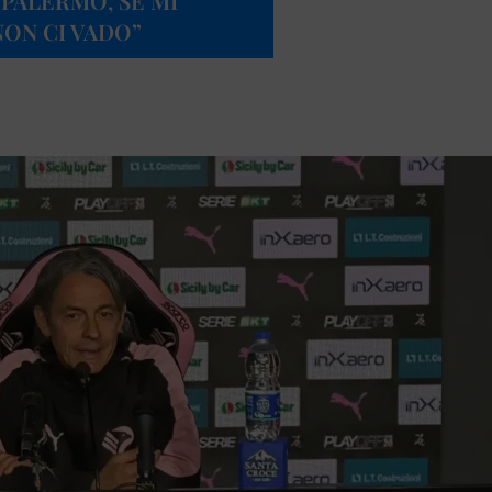
 PALERMO, SE MI
NON CI VADO”