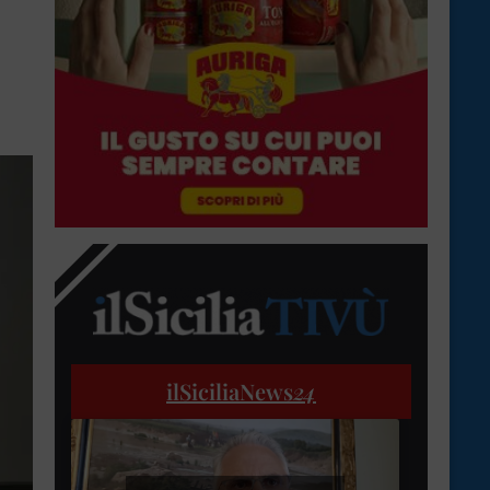
ilSiciliaNews
24