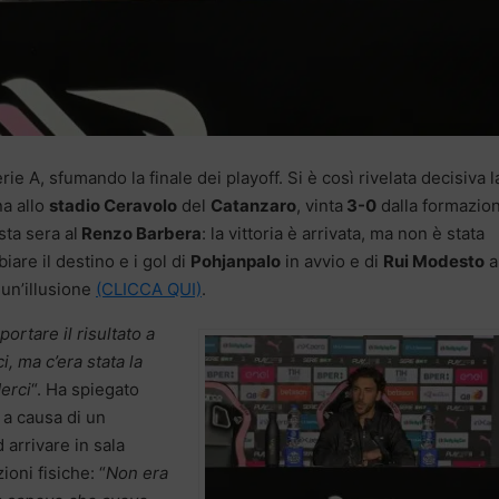
ie A, sfumando la finale dei playoff. Si è così rivelata decisiva l
na allo
stadio Ceravolo
del
Catanzaro
, vinta
3-0
dalla formazion
ta sera al
Renzo Barbera
: la vittoria è arrivata, ma non è stata
are il destino e i gol di
Pohjanpalo
in avvio e di
Rui Modesto
a
 un’illusione
(CLICCA QUI)
.
ortare il risultato a
i, ma c’era stata la
erci
“. Ha spiegato
a a causa di un
d arrivare in sala
oni fisiche: “
Non era