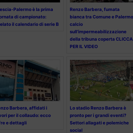
escia-Palermo è la prima
Renzo Barbera, fumata
ornata di campionato:
bianca tra Comune e Palerm
elato il calendario di serie B
calcio
sull’impermeabilizzazione
della tribuna coperta CLICCA
PER IL VIDEO
nzo Barbera, affidati i
Lo stadio Renzo Barbera è
vori per il collaudo: ecco
pronto per i grandi eventi?
fre e dettagli
Settori allagati e polemiche
social