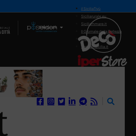
il SiciliaTivù
Siciliarurale.eu
Siciliammare.it
Il Network
Il Giornale della Bellezza
Siciliamedica.it
Sanitainsicilia.it