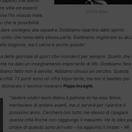
ma sapevo che avevo
re utile ed esserci
Mattia Bani
na l’ho vissuta male,
o che le possibilità
 dare sostegno alla squadra. Dobbiamo ripartire dallo spirito
 unito che rema dalla stessa parte. Dobbiamo migliorare su alc
lla stagione, ma il calcio è anche questo
“.
una delle giornate di sport che ricorderò per sempre. Quello che
nte ha dato un insegnamento importante di tifo. Dobbiamo fare 
biamo fatto non è servito. Abbiamo chiuso un cerchio. Questa
a città. 72 punti sono un cifra importante, ma non è bastato per
a dichiarato il tecnico rosanero
Pippo Inzaghi.
“
Vedere undici leoni dietro il pallone mi ha reso felice,
meritavano di andare avanti, ma ci servirà per ripartire il
prossimo anno. Cercherò con tutto me stesso di ripagare
questa città finché non raggiungo il massimo. Ho le idee pi
chiare di quando sono arrivato
– ha aggiunto il mister –
Mi