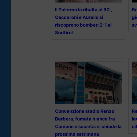
Il Palermo la ribalta al 90′,
Br
Ceccaroni e Aurelio si
gi
riscoprono bomber: 2-1 al
sv
Sudtirol
Convenzione stadio Renzo
Re
Barbera, fumata bianca fra
la
Comune e società: si chiude la
ci
prossima settimana