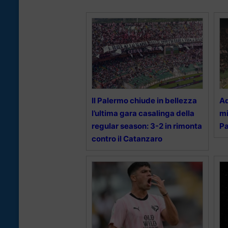
Il Palermo chiude in bellezza
Ad
l’ultima gara casalinga della
mi
regular season: 3-2 in rimonta
Pa
contro il Catanzaro