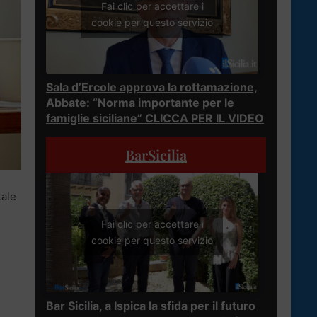
Fai clic per accettare i
cookie per questo servizio
Sala d’Ercole approva la rottamazione,
Abbate: “Norma importante per le
famiglie siciliane” CLICCA PER IL VIDEO
BarSicilia
tale
Fai clic per accettare i
cookie per questo servizio
Bar Sicilia, a Ispica la sfida per il futuro