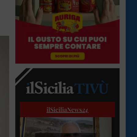
ilSiciliaNews
24