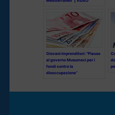
Mediterraneo” | VIDEO
Giovani imprenditori: “Plauso
Co
al governo Musumeci per i
do
fondi contro la
pe
disoccupazione”