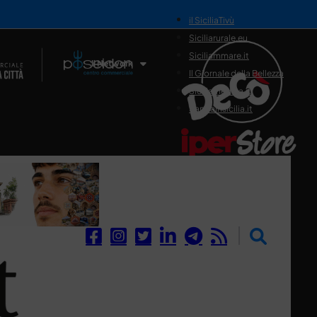
il SiciliaTivù
Siciliarurale.eu
Siciliammare.it
Il Network
Il Giornale della Bellezza
Siciliamedica.it
Sanitainsicilia.it