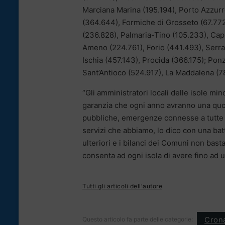
Marciana Marina (195.194), Porto Azzurro
(364.644), Formiche di Grosseto (67.772
(236.828), Palmaria-Tino (105.233), Cap
Ameno (224.761), Forio (441.493), Serra
Ischia (457.143), Procida (366.175); Po
Sant’Antioco (524.917), La Maddalena (78
“Gli amministratori locali delle isole min
garanzia che ogni anno avranno una quot
pubbliche, emergenze connesse a tutte l
servizi che abbiamo, lo dico con una batt
ulteriori e i bilanci dei Comuni non bast
consenta ad ogni isola di avere fino ad u
Tutti gli articoli dell'autore
Cron
Questo articolo fa parte delle categorie: