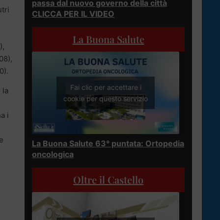
passa dal nuovo governo della città
tri
CLICCA PER IL VIDEO
La Buona Salute
),
08),
0).
Fai clic per accettare i
 la
cookie per questo servizio
a i
he
La Buona Salute 63° puntata: Ortopedia
oncologica
Oltre il Castello