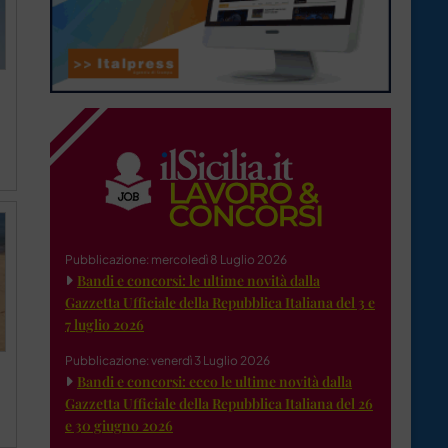
Pubblicazione: mercoledì 8 Luglio 2026
Bandi e concorsi: le ultime novità dalla
Gazzetta Ufficiale della Repubblica Italiana del 3 e
7 luglio 2026
Pubblicazione: venerdì 3 Luglio 2026
Bandi e concorsi: ecco le ultime novità dalla
Gazzetta Ufficiale della Repubblica Italiana del 26
e 30 giugno 2026