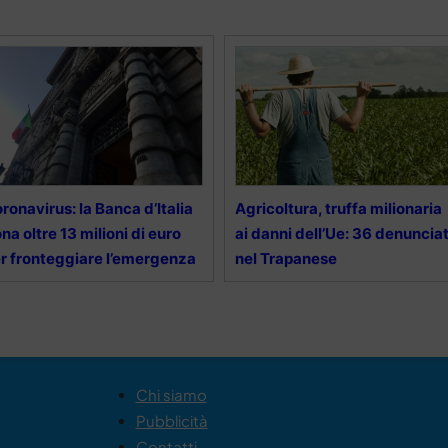
ronavirus: la Banca d’Italia
Agricoltura, truffa milionaria
na oltre 13 milioni di euro
ai danni dell’Ue: 36 denunciat
r fronteggiare l’emergenza
nel Trapanese
Chi siamo
Pubblicità
Contatti