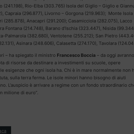
 (241.198), Rio-Elba (303.765) Isola del Giglio – Giglio e Giannu
), Capraia (296.877), Livorno – Gorgona (219.963); Monte Isola
ri (285.878), Anacapri (291.200); Casamicciola (282.075), Lacco
ra Fontana (214.748), Barano d’Ischia (323.447), Nisida (99.344
nza-Palmarola (382.680), Ventotene (255.212); San Pietro (443.4
2.131), Asinara (248.606), Calasetta (274.170), Tavolara (124.04
ori – ha spiegato il ministro
Francesco Boccia
– da oggi avranno
a di risorse da destinare a investimenti su scuole, opere
e esigenze che ogni isola ha. Chi è in mare normalmente non h
uta, sulla terra ferma. Le isole minori hanno bisogno di aiuti
ano. L’auspicio è arrivare a regime con un fondo straordinario c
n milione di euro”.
aca