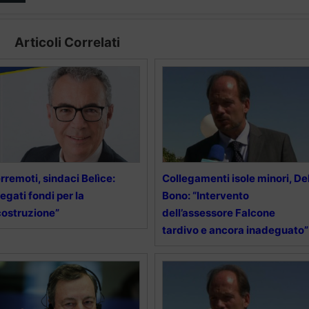
Articoli Correlati
rremoti, sindaci Belìce:
Collegamenti isole minori, De
egati fondi per la
Bono: “Intervento
costruzione”
dell’assessore Falcone
tardivo e ancora inadeguato”