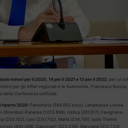
 isole minori per il 2020,
14 per il 2021 e 13 per il 2022
, per un to
inistro per gli Affari regionali e le Autonomie, Francesco Boccia,
ia della Conferenza unificata.
l riparto 2020:
Pantelleria (594.852 euro), Lampedusa-Linosa
di-Stromboli-Panarea (1.013.699), Ustica (281.917), Favignana-
 (233.152), Leni (230.702), Malfa (234.761); Isole Tremiti
cristo (492.056), Capoliveri (323.236), Marciana (313.733)