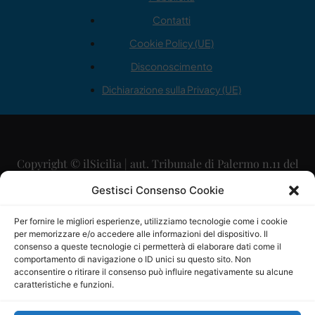
Contatti
Cookie Policy (UE)
Disconoscimento
Dichiarazione sulla Privacy (UE)
Copyright © ilSicilia | aut. Tribunale di Palermo n.11 del
29/09/2015
Gestisci Consenso Cookie
Editore: Mercurio Comunicazione Soc. Coop. A.R.L.
Per fornire le migliori esperienze, utilizziamo tecnologie come i cookie
per memorizzare e/o accedere alle informazioni del dispositivo. Il
Direttore Editoriale: Maurizio Scaglione
consenso a queste tecnologie ci permetterà di elaborare dati come il
comportamento di navigazione o ID unici su questo sito. Non
Direttore Responsabile: Maria Calabrese
acconsentire o ritirare il consenso può influire negativamente su alcune
caratteristiche e funzioni.
p.zza Sant’Oliva, 9 – 90141 – Palermo – 091335557