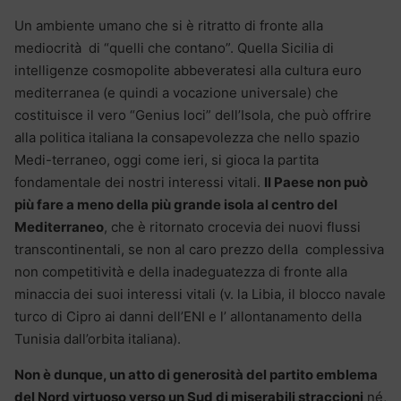
Un ambiente umano che si è ritratto di fronte alla
mediocrità di “quelli che contano”. Quella Sicilia di
intelligenze cosmopolite abbeveratesi alla cultura euro
mediterranea (e quindi a vocazione universale) che
costituisce il vero “Genius loci” dell’Isola, che può offrire
alla politica italiana la consapevolezza che nello spazio
Medi-terraneo, oggi come ieri, si gioca la partita
fondamentale dei nostri interessi vitali.
Il Paese non può
più fare a meno della più grande isola al centro del
Mediterraneo
, che è ritornato crocevia dei nuovi flussi
transcontinentali, se non al caro prezzo della complessiva
non competitività e della inadeguatezza di fronte alla
minaccia dei suoi interessi vitali (v. la Libia, il blocco navale
turco di Cipro ai danni dell’ENI e l’ allontanamento della
Tunisia dall’orbita italiana).
Non è dunque, un atto di generosità del partito emblema
del Nord virtuoso verso un Sud di miserabili straccioni
né,