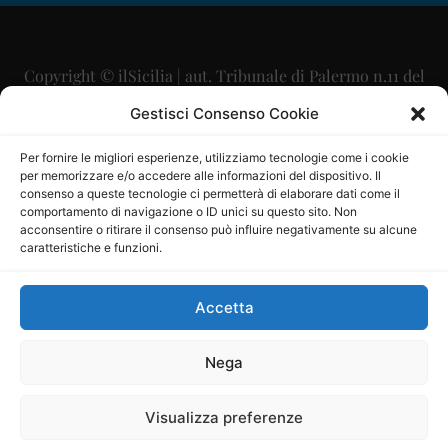
Copyright © ilSicilia | aut. Tribunale di Palermo n.11 del
29/09/2015
Gestisci Consenso Cookie
Editore: Mercurio Comunicazione Soc. Coop. A.R.L.
Per fornire le migliori esperienze, utilizziamo tecnologie come i cookie
per memorizzare e/o accedere alle informazioni del dispositivo. Il
Direttore Editoriale: Maurizio Scaglione
consenso a queste tecnologie ci permetterà di elaborare dati come il
comportamento di navigazione o ID unici su questo sito. Non
Direttore Responsabile: Maria Calabrese
acconsentire o ritirare il consenso può influire negativamente su alcune
caratteristiche e funzioni.
p.zza Sant’Oliva, 9 – 90141 – Palermo – 091335557
P.IVA: 06334930820
Accetta
Mercurio Comunicazione Società Cooperativa a r.l. è
iscritta al Registro degli Operatori di Comunicazione al
Nega
numero 26988
Visualizza preferenze
Sito gestito da
La Digitale srl
–
info@ladigitale.it