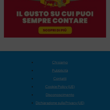
Chi siamo
Pubblicità
Contatti
Cookie Policy (UE)
Disconoscimento
Dichiarazione sulla Privacy (UE)