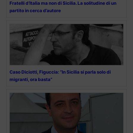
Fratelli d’Italia ma non di Sicilia. La solitudine di un
partito in cerca d’autore
Caso Diciotti, Figuccia: “In Sicilia si parla solo di
migranti, ora basta”