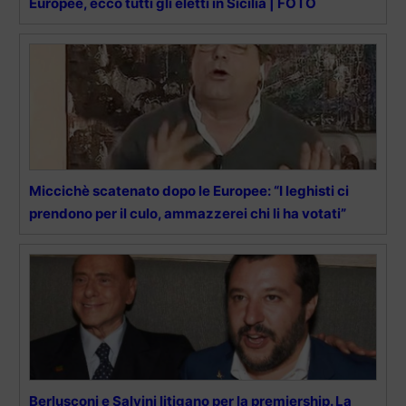
Europee, ecco tutti gli eletti in Sicilia | FOTO
Miccichè scatenato dopo le Europee: “I leghisti ci
prendono per il culo, ammazzerei chi li ha votati”
Berlusconi e Salvini litigano per la premiership. La