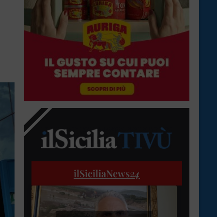
ilSiciliaNews
24