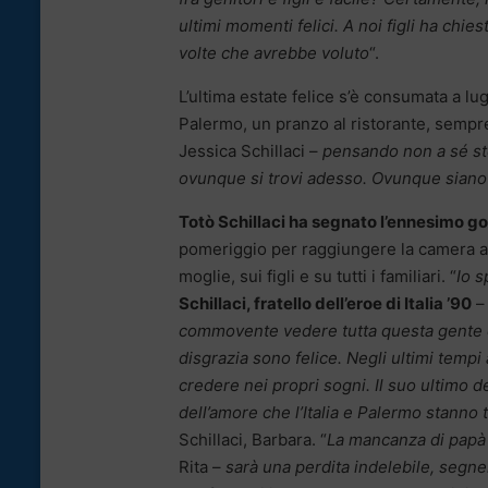
ultimi momenti felici. A noi figli ha chi
volte che avrebbe voluto
“.
L’ultima estate felice s’è consumata a lu
Palermo, un pranzo al ristorante, sempre 
Jessica Schillaci –
pensando non a sé st
ovunque si trovi adesso. Ovunque siano i
Totò Schillaci ha segnato l’ennesimo go
pomeriggio per raggiungere la camera ard
moglie, sui figli e su tutti i familiari. “
Io s
Schillaci, fratello dell’eroe di Italia ’90
commovente vedere tutta questa gente ch
disgrazia sono felice. Negli ultimi tempi
credere nei propri sogni. Il suo ultimo d
dell’amore che l’Italia e Palermo stanno 
Schillaci, Barbara. “
La mancanza di papà 
Rita –
sarà una perdita indelebile, segner