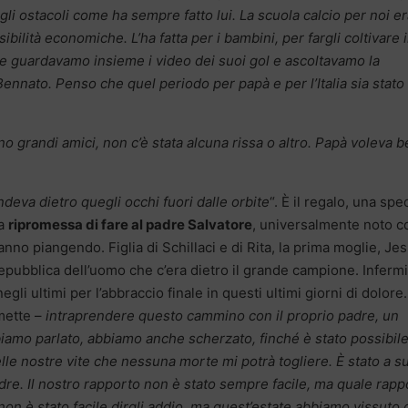
gli ostacoli come ha sempre fatto lui. La scuola calcio per noi e
ilità economiche. L’ha fatta per i bambini, per fargli coltivare i
he guardavamo insieme i video dei suoi gol e ascoltavamo la
nnato. Penso che quel periodo per papà e per l’Italia sia stato
o grandi amici, non c’è stata alcuna rissa o altro. Papà voleva 
deva dietro quegli occhi fuori dalle orbite
“. È il regalo, una spe
ra
ripromessa di fare al padre Salvatore
, universalmente noto 
tanno piangendo. Figlia di Schillaci e di Rita, la prima moglie, Je
Repubblica dell’uomo che c’era dietro il grande campione. Inferm
gli ultimi per l’abbraccio finale in questi ultimi giorni di dolore.
ette –
intraprendere questo cammino con il proprio padre, un
iamo parlato, abbiamo anche scherzato, finché è stato possibile
lle nostre vite che nessuna morte mi potrà togliere. È stato a s
e. Il nostro rapporto non è stato sempre facile, ma quale rapp
 non è stato facile dirgli addio, ma quest’estate abbiamo vissuto g