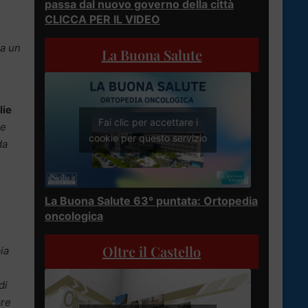
passa dal nuovo governo della città
CLICCA PER IL VIDEO
ra un
La Buona Salute
lie
Fai clic per accettare i
le
cookie per questo servizio
da
La Buona Salute 63° puntata: Ortopedia
oncologica
Oltre il Castello
ia
di
pre