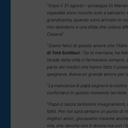
“
Dopo il 31 agosto
– prosegue Di Marian
ospedale sono riuscito solo a salutarlo.
grandissima, quando sono arrivato in rosa
mio desiderio e una sfida che volevo affr
Cesena
“.
“
Siamo felici di questo amore che l’Ital
di Totò Schillaci
: “
Se lo meritava, ha fat
strade della città ci fermavano sempre, 
parte dei medici che hanno fatto il possi
spegneva. Aveva un grande amore per la 
“
La mancanza di papà segnerà la nostra v
confortarci in questo momento terribile 
“
Papà ci lascia tantissimi insegnamenti,
fatto. Per noi sarà sempre un punto di 
migliori amici, giocavamo insieme anche
vita, che talvolta non ti diceva ma con i