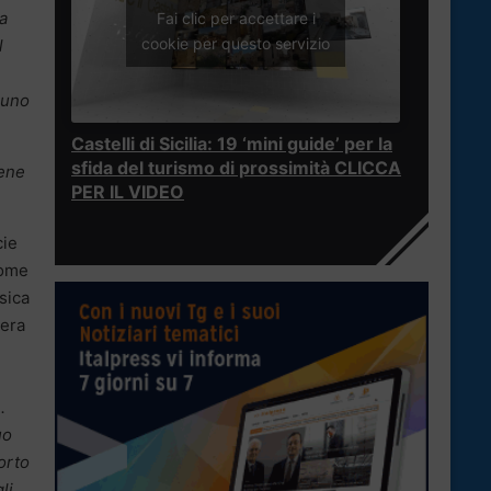
ra
Fai clic per accettare i
cookie per questo servizio
l
 uno
Castelli di Sicilia: 19 ‘mini guide’ per la
sfida del turismo di prossimità CLICCA
bene
PER IL VIDEO
cie
come
ssica
iera
.
uo
orto
li