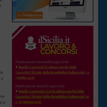
e
Pubblicazione: mercoledì 8 Luglio 2026
Bandi e concorsi: le ultime novità dalla
Gazzetta Ufficiale della Repubblica Italiana del 3 e
la
7 luglio 2026
i e
Pubblicazione: venerdì 3 Luglio 2026
Bandi e concorsi: ecco le ultime novità dalla
Gazzetta Ufficiale della Repubblica Italiana del 26
lie
e 30 giugno 2026
 e a