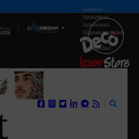
il SiciliaTivù
Siciliarurale.eu
Siciliammare.it
Il Network
Il Giornale della Bellezza
Siciliamedica.it
Sanitainsicilia.it