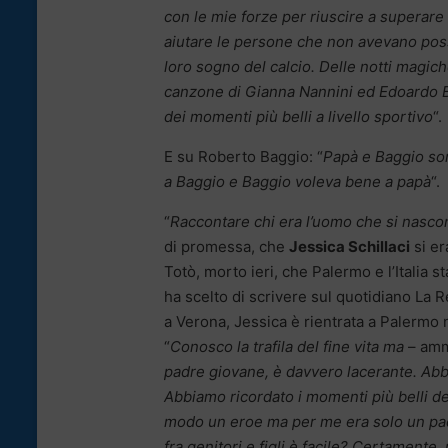
con le mie forze per riuscire a superare 
aiutare le persone che non avevano possib
loro sogno del calcio. Delle notti magic
canzone di Gianna Nannini ed Edoardo Be
dei momenti più belli a livello sportivo
“.
E su Roberto Baggio: “
Papà e Baggio son
a Baggio e Baggio voleva bene a papà
“.
“
Raccontare chi era l’uomo che si nascon
di promessa, che
Jessica Schillaci
si e
Totò, morto ieri, che Palermo e l’Italia s
ha scelto di scrivere sul quotidiano La 
a Verona, Jessica è rientrata a Palermo ne
“
Conosco la trafila del fine vita ma
– amm
padre giovane, è davvero lacerante. Abb
Abbiamo ricordato i momenti più belli de
modo un eroe ma per me era solo un padr
fra genitori e figli è facile? Certamente,