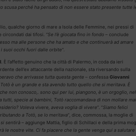
esto scusa perché ha pensato di non essere stato presente tutte l
glio, qualche giorno di mare a Isola delle Femmine, nei pressi di
circondati dai tifosi.
“Se l’è giocata fino in fondo
– conclude
esso ma alle persone che ha amato e che continuerà ad amare
 suoi occhi fuori dalle orbite
“.
l
. È l’affetto genuino che la città di Palermo, in coda da ieri
ente dell’ex attaccante della nazionale, sta riversando sulla
peravo che arrivasse tutta questa gente
– confessa
Giovanni
–
Totò è un grande e sta avendo tutto quello che si meritava. È
e non conosco,. sono qui per lui, piangono, è un orgoglio, nel
 a tutti, specie ai bambini, Totò raccomandava di non mollare ma
esiderio? Voleva vivere, aveva voglia di vivere
“. “
Siamo felici
tributando a Totò, se lo meritava
“, dice, commossa, la moglie di
si sentirà
– aggiunge Mattia, figlio di Schillaci e della prima mog
à le nostre vite. Ci fa piacere che la gente venga qui a salutare