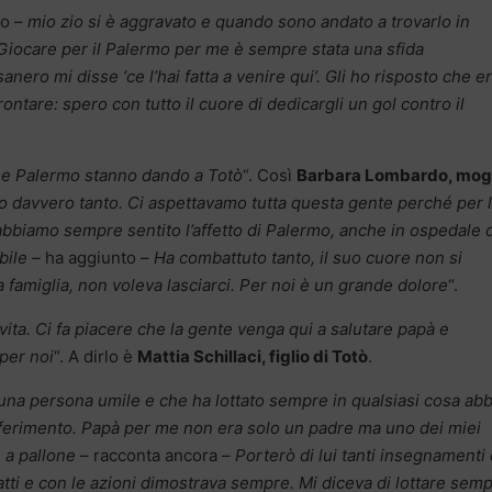
o –
mio zio si è aggravato e quando sono andato a trovarlo in
 Giocare per il Palermo per me è sempre stata una sfida
nero mi disse ‘ce l’hai fatta a venire qui’. Gli ho risposto che e
ontare: spero con tutto il cuore di dedicargli un gol contro il
ia e Palermo stanno dando a Totò
“. Così
Barbara Lombardo, mog
to davvero tanto. Ci aspettavamo tutta questa gente perché per 
abbiamo sempre sentito l’affetto di Palermo, anche in ospedale 
bile
– ha aggiunto –
Ha combattuto tanto, il suo cuore non si
famiglia, non voleva lasciarci. Per noi è un grande dolore
“.
ita. Ci fa piacere che la gente venga qui a salutare papà e
per noi
“. A dirlo è
Mattia Schillaci, figlio di Totò
.
 una persona umile e che ha lottato sempre in qualsiasi cosa abb
riferimento. Papà per me non era solo un padre ma uno dei miei
 a pallone
– racconta ancora –
Porterò di lui tanti insegnamenti 
 fatti e con le azioni dimostrava sempre. Mi diceva di lottare sem