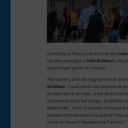
Centinaia di tifosi sono accorsi alla
came
rendere omaggio a
Totò Schillaci
. L’ex
dopo lunghi giorni di ricovero.
Alla camera ardente oggi presente anc
Schillaci.
“
I suoi occhi sprizzavano di am
arrivare dov’è arrivato, a me diceva se
concentrandomi sul campo. Quand’ero pic
palermitani. Sono cresciuto nella sua s
tornava c’era sempre una grande folla ad
come se fosse il Maradona di Palermo
“.