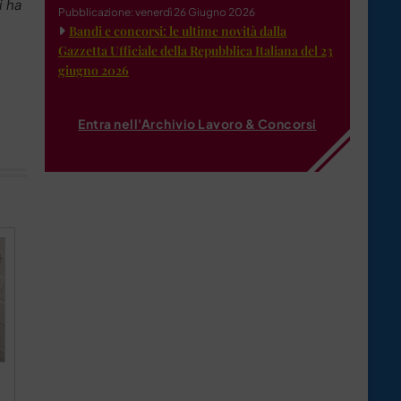
i ha
Pubblicazione: venerdì 26 Giugno 2026
Bandi e concorsi: le ultime novità dalla
Gazzetta Ufficiale della Repubblica Italiana del 23
giugno 2026
Entra nell'Archivio Lavoro & Concorsi