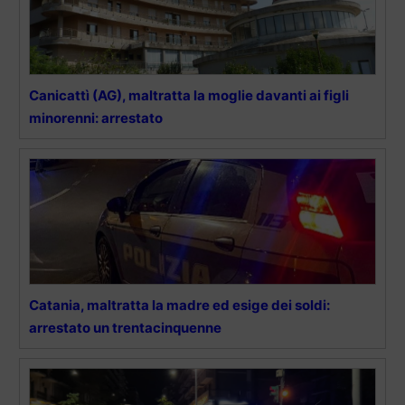
Canicattì (AG), maltratta la moglie davanti ai figli
minorenni: arrestato
Catania, maltratta la madre ed esige dei soldi:
arrestato un trentacinquenne