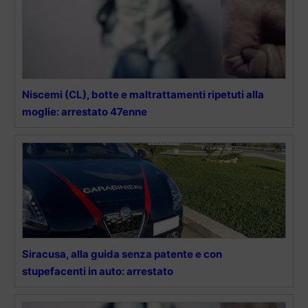
Niscemi (CL), botte e maltrattamenti ripetuti alla
moglie: arrestato 47enne
Siracusa, alla guida senza patente e con
stupefacenti in auto: arrestato