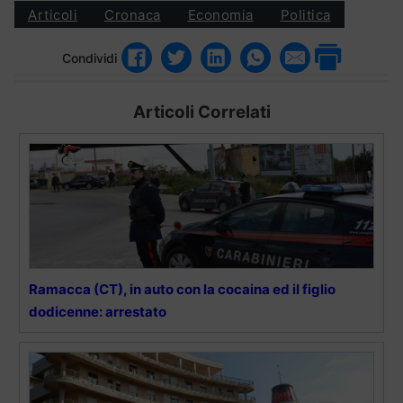
Articoli
Cronaca
Economia
Politica
Condividi
Articoli Correlati
Ramacca (CT), in auto con la cocaina ed il figlio
dodicenne: arrestato