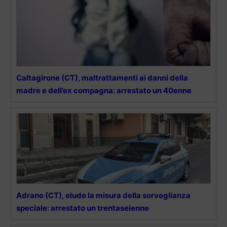
Caltagirone (CT), maltrattamenti ai danni della
madre e dell’ex compagna: arrestato un 40enne
Adrano (CT), elude la misura della sorveglianza
speciale: arrestato un trentaseienne