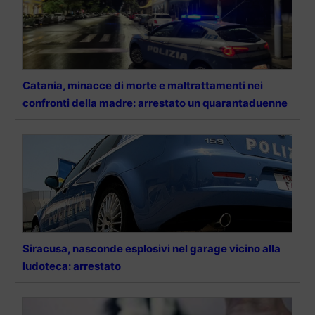
Catania, minacce di morte e maltrattamenti nei
confronti della madre: arrestato un quarantaduenne
Siracusa, nasconde esplosivi nel garage vicino alla
ludoteca: arrestato