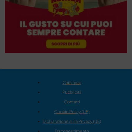
Chi siamo
Pubblicità
Contatti
Cookie Policy (UE)
Dichiarazione sulla Privacy (UE)
Disconoscimento