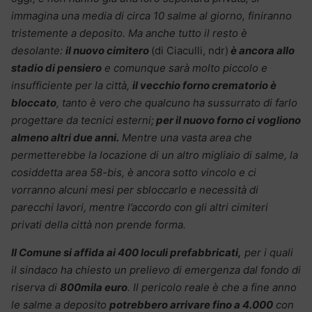
immagina una media di circa 10 salme al giorno, finiranno
tristemente a deposito. Ma anche tutto il resto è
desolante:
il nuovo cimitero
(di Ciaculli, ndr)
è ancora allo
stadio di pensiero
e comunque sarà molto piccolo e
insufficiente per la città,
il vecchio forno crematorio è
bloccato
, tanto è vero che qualcuno ha sussurrato di farlo
progettare da tecnici esterni;
per il nuovo forno ci vogliono
almeno altri due anni.
Mentre una vasta area che
permetterebbe la locazione di un altro migliaio di salme, la
cosiddetta area 58-bis, è ancora sotto vincolo e ci
vorranno alcuni mesi per sbloccarlo e necessità di
parecchi lavori, mentre l’accordo con gli altri cimiteri
privati della città non prende forma.
Il Comune si affida ai 400 loculi prefabbricati,
per i quali
il sindaco ha chiesto un prelievo di emergenza dal fondo di
riserva di
800mila euro
. Il pericolo reale è che a fine anno
le salme a deposito
potrebbero arrivare fino a 4.000
con