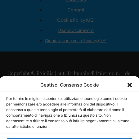
Contatti
Cookie Policy (UE)
Disconoscimento
Dichiarazione sulla Privacy (UE)
Copyright © ilSicilia | aut. Tribunale di Palermo n.11 del
29/09/2015
Gestisci Consenso Cookie
Editore: Mercurio Comunicazione Soc. Coop. A.R.L.
Per fornire le migliori esperienze, utilizziamo tecnologie come i cookie
per memorizzare e/o accedere alle informazioni del dispositivo. Il
Direttore Editoriale: Maurizio Scaglione
consenso a queste tecnologie ci permetterà di elaborare dati come il
comportamento di navigazione o ID unici su questo sito. Non
Direttore Responsabile: Maria Calabrese
acconsentire o ritirare il consenso può influire negativamente su alcune
caratteristiche e funzioni.
p.zza Sant’Oliva, 9 – 90141 – Palermo – 091335557