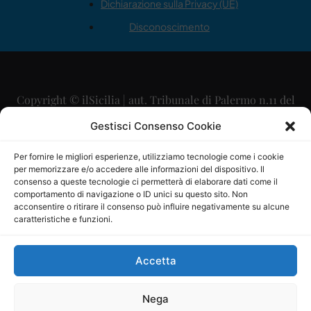
Dichiarazione sulla Privacy (UE)
Disconoscimento
Copyright © ilSicilia | aut. Tribunale di Palermo n.11 del
29/09/2015
Gestisci Consenso Cookie
Editore: Mercurio Comunicazione Soc. Coop. A.R.L.
Per fornire le migliori esperienze, utilizziamo tecnologie come i cookie
per memorizzare e/o accedere alle informazioni del dispositivo. Il
Direttore Editoriale: Maurizio Scaglione
consenso a queste tecnologie ci permetterà di elaborare dati come il
comportamento di navigazione o ID unici su questo sito. Non
Direttore Responsabile: Maria Calabrese
acconsentire o ritirare il consenso può influire negativamente su alcune
caratteristiche e funzioni.
p.zza Sant’Oliva, 9 – 90141 – Palermo – 091335557
P.IVA: 06334930820
Accetta
Mercurio Comunicazione Società Cooperativa a r.l. è
iscritta al Registro degli Operatori di Comunicazione al
Nega