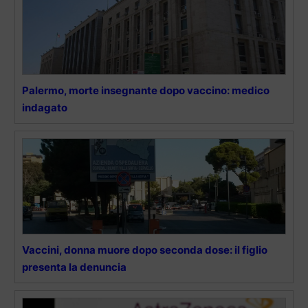
Palermo, morte insegnante dopo vaccino: medico
indagato
Vaccini, donna muore dopo seconda dose: il figlio
presenta la denuncia