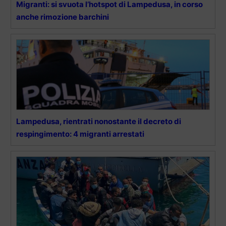
Migranti: si svuota l’hotspot di Lampedusa, in corso
anche rimozione barchini
Lampedusa, rientrati nonostante il decreto di
respingimento: 4 migranti arrestati