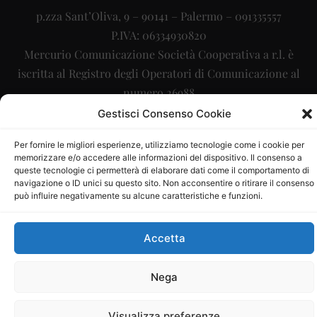
p.zza Sant’Oliva, 9 – 90141 – Palermo – 091335557
P.IVA: 06334930820
Mercurio Comunicazione Società Cooperativa a r.l. è
iscritta al Registro degli Operatori di Comunicazione al
numero 26988
Gestisci Consenso Cookie
Sito gestito da
La Digitale srl
–
info@ladigitale.it
Per fornire le migliori esperienze, utilizziamo tecnologie come i cookie per
memorizzare e/o accedere alle informazioni del dispositivo. Il consenso a
queste tecnologie ci permetterà di elaborare dati come il comportamento di
navigazione o ID unici su questo sito. Non acconsentire o ritirare il consenso
può influire negativamente su alcune caratteristiche e funzioni.
Accetta
Nega
Visualizza preferenze