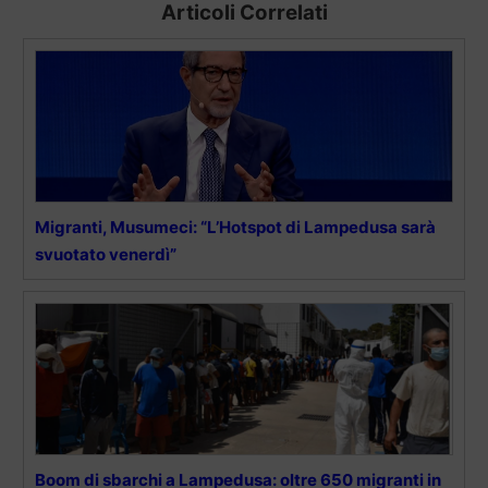
Articoli Correlati
Migranti, Musumeci: “L’Hotspot di Lampedusa sarà
svuotato venerdì”
Boom di sbarchi a Lampedusa: oltre 650 migranti in