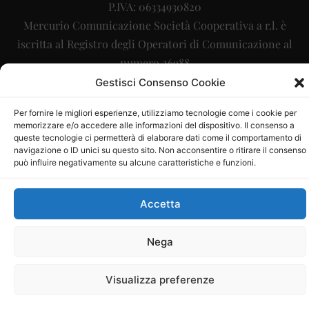
P.IVA: 06334930820
Mercurio Comunicazione Società Cooperativa a r.l. è
iscritta al Registro degli Operatori di Comunicazione al
numero 26988
Gestisci Consenso Cookie
Sito gestito da
La Digitale srl
–
info@ladigitale.it
Per fornire le migliori esperienze, utilizziamo tecnologie come i cookie per
memorizzare e/o accedere alle informazioni del dispositivo. Il consenso a
queste tecnologie ci permetterà di elaborare dati come il comportamento di
navigazione o ID unici su questo sito. Non acconsentire o ritirare il consenso
può influire negativamente su alcune caratteristiche e funzioni.
Accetta
Nega
Visualizza preferenze