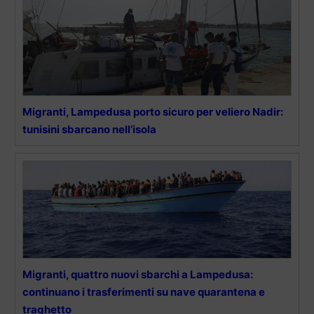
Migranti, Lampedusa porto sicuro per veliero Nadir:
tunisini sbarcano nell’isola
Migranti, quattro nuovi sbarchi a Lampedusa:
continuano i trasferimenti su nave quarantena e
traghetto