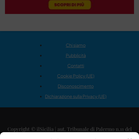
Chi siamo
Pubblicità
Contatti
Cookie Policy (UE)
Disconoscimento
Dichiarazione sulla Privacy (UE)
Copyright © ilSicilia | aut. Tribunale di Palermo n.11 del
29/09/2015