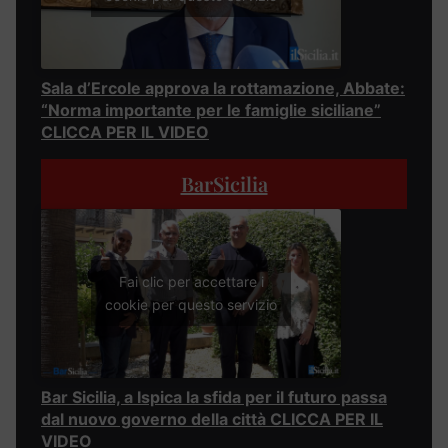
Sala d’Ercole approva la rottamazione, Abbate:
“Norma importante per le famiglie siciliane”
CLICCA PER IL VIDEO
BarSicilia
Fai clic per accettare i
cookie per questo servizio
Bar Sicilia, a Ispica la sfida per il futuro passa
dal nuovo governo della città CLICCA PER IL
VIDEO