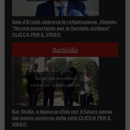
Sala d’Ercole approva la rottamazione, Abbate:
“Norma importante per le famiglie siciliane”
CLICCA PER IL VIDEO
BarSicilia
Fai clic per accettare i
cookie per questo servizio
Bar Sicilia, a Ispica la sfida per il futuro passa
dal nuovo governo della città CLICCA PER IL
VIDEO