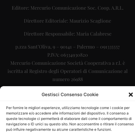
Editore: Mercurio Comunicazione Soc. Coop. A.R.L.
Direttore Editoriale: Maurizio Scaglione
Direttore Responsabile: Maria Calabrese
p.zza Sant’Oliva, 9 – 90141 – Palermo – 091335557
P.IVA: 06334930820
Mercurio Comunicazione Società Cooperativa a r.l. è
iscritta al Registro degli Operatori di Comunicazione al
numero 26988
Sito gestito da
La Digitale srl
–
info@ladigitale.it
Gestisci Consenso Cookie
Per fornire le migliori esperienze, utilizziamo tecnologie come i cookie per
memorizzare e/o accedere alle informazioni del dispositivo. Il consenso a
queste tecnologie ci permetterà di elaborare dati come il comportamento di
navigazione o ID unici su questo sito. Non acconsentire o ritirare il consenso
può influire negativamente su alcune caratteristiche e funzioni.