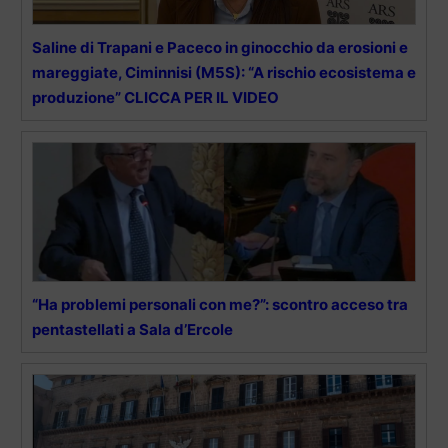
Saline di Trapani e Paceco in ginocchio da erosioni e
mareggiate, Ciminnisi (M5S): “A rischio ecosistema e
produzione” CLICCA PER IL VIDEO
“Ha problemi personali con me?”: scontro acceso tra
pentastellati a Sala d’Ercole