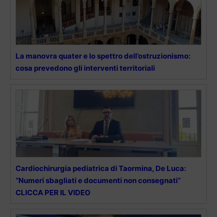
La manovra quater e lo spettro dell’ostruzionismo:
cosa prevedono gli interventi territoriali
Cardiochirurgia pediatrica di Taormina, De Luca:
“Numeri sbagliati e documenti non consegnati”
CLICCA PER IL VIDEO