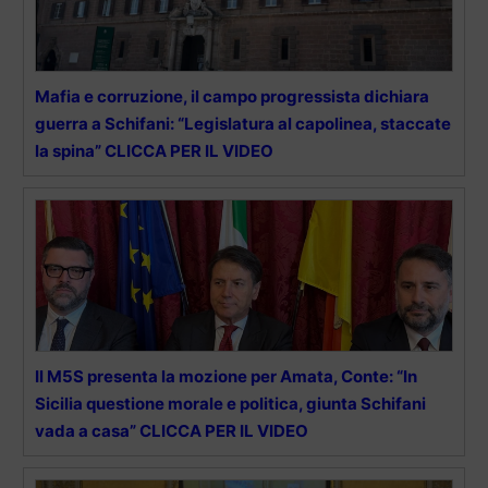
Mafia e corruzione, il campo progressista dichiara
guerra a Schifani: “Legislatura al capolinea, staccate
la spina” CLICCA PER IL VIDEO
Il M5S presenta la mozione per Amata, Conte: “In
Sicilia questione morale e politica, giunta Schifani
vada a casa” CLICCA PER IL VIDEO