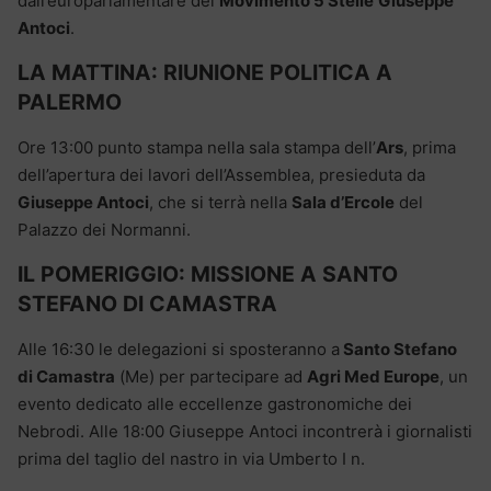
dall’europarlamentare del
Movimento 5 Stelle
Giuseppe
Antoci
.
LA MATTINA: RIUNIONE POLITICA A
PALERMO
Ore 13:00 punto stampa nella sala stampa dell’
Ars
, prima
dell’apertura dei lavori dell’Assemblea, presieduta da
Giuseppe Antoci
, che si terrà nella
Sala d’Ercole
del
Palazzo dei Normanni.
IL POMERIGGIO: MISSIONE A SANTO
STEFANO DI CAMASTRA
Alle 16:30 le delegazioni si sposteranno a
Santo Stefano
di Camastra
(Me) per partecipare ad
Agri Med Europe
, un
evento dedicato alle eccellenze gastronomiche dei
Nebrodi. Alle 18:00 Giuseppe Antoci incontrerà i giornalisti
prima del taglio del nastro in via Umberto I n.