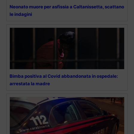
Neonato muore per asfissia a Caltanissetta, scattano
le indagini
Bimba positiva al Covid abbandonata in ospedale:
arrestata la madre