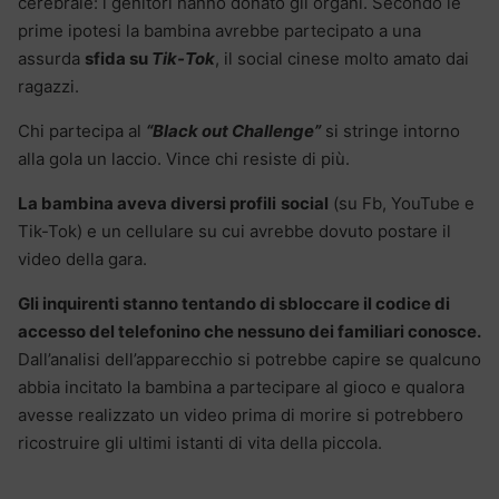
cerebrale: i genitori hanno donato gli organi. Secondo le
prime ipotesi la bambina avrebbe partecipato a una
assurda
sfida su
Tik-Tok
, il social cinese molto amato dai
ragazzi.
Chi partecipa al
“Black out Challenge”
si stringe intorno
alla gola un laccio. Vince chi resiste di più.
La bambina aveva diversi profili
social
(su Fb, YouTube e
Tik-Tok) e un cellulare su cui avrebbe dovuto postare il
video della gara.
Gli inquirenti stanno tentando di sbloccare il codice di
accesso del telefonino che nessuno dei familiari conosce.
Dall’analisi dell’apparecchio si potrebbe capire se qualcuno
abbia incitato la bambina a partecipare al gioco e qualora
avesse realizzato un video prima di morire si potrebbero
ricostruire gli ultimi istanti di vita della piccola.