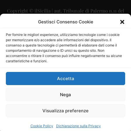
Copyright © ilSicilia | aut. Tribunale di Palermo n.11 del
29/09/2015
Gestisci Consenso Cookie
Editore: Mercurio Comunicazione Soc. Coop. A.R.L.
Per fornire le migliori esperienze, utilizziamo tecnologie come i cookie
per memorizzare e/o accedere alle informazioni del dispositivo. Il
Direttore Editoriale: Maurizio Scaglione
consenso a queste tecnologie ci permetterà di elaborare dati come il
comportamento di navigazione o ID unici su questo sito. Non
Direttore Responsabile: Maria Calabrese
acconsentire o ritirare il consenso può influire negativamente su alcune
caratteristiche e funzioni.
p.zza Sant’Oliva, 9 – 90141 – Palermo – 091335557
P.IVA: 06334930820
Accetta
Mercurio Comunicazione Società Cooperativa a r.l. è
iscritta al Registro degli Operatori di Comunicazione al
Nega
numero 26988
Visualizza preferenze
Sito gestito da
La Digitale srl
–
info@ladigitale.it
Cookie Policy
Dichiarazione sulla Privacy