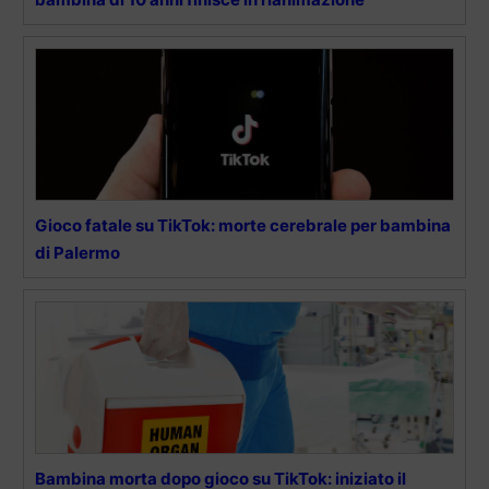
Gioco fatale su TikTok: morte cerebrale per bambina
di Palermo
Bambina morta dopo gioco su TikTok: iniziato il