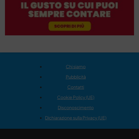
Chi siamo
Pubblicità
Contatti
Cookie Policy (UE)
Disconoscimento
Dichiarazione sulla Privacy (UE)