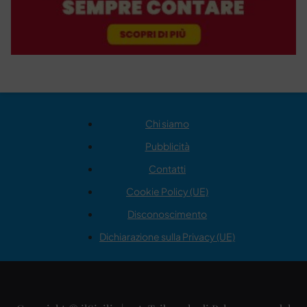
Chi siamo
Pubblicità
Contatti
Cookie Policy (UE)
Disconoscimento
Dichiarazione sulla Privacy (UE)