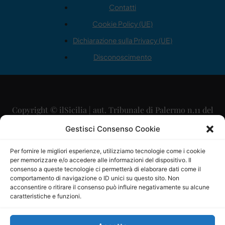
Contatti
Cookie Policy (UE)
Dichiarazione sulla Privacy (UE)
Disconoscimento
Copyright © ilSicilia | aut. Tribunale di Palermo n.11 del
29/09/2015
Gestisci Consenso Cookie
Editore: Mercurio Comunicazione Soc. Coop. A.R.L.
Per fornire le migliori esperienze, utilizziamo tecnologie come i cookie
per memorizzare e/o accedere alle informazioni del dispositivo. Il
Direttore Editoriale: Maurizio Scaglione
consenso a queste tecnologie ci permetterà di elaborare dati come il
comportamento di navigazione o ID unici su questo sito. Non
Direttore Responsabile: Maria Calabrese
acconsentire o ritirare il consenso può influire negativamente su alcune
caratteristiche e funzioni.
p.zza Sant’Oliva, 9 – 90141 – Palermo – 091335557
P.IVA: 06334930820