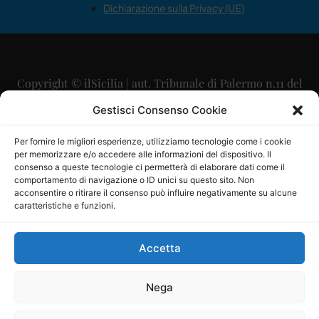
Dichiarazione sulla Privacy (UE)
Copyright © ilSicilia | aut. Tribunale di Palermo n.11 del
29/09/2015
Gestisci Consenso Cookie
Editore: Mercurio Comunicazione Soc. Coop. A.R.L.
Per fornire le migliori esperienze, utilizziamo tecnologie come i cookie
per memorizzare e/o accedere alle informazioni del dispositivo. Il
Direttore Editoriale: Maurizio Scaglione
consenso a queste tecnologie ci permetterà di elaborare dati come il
comportamento di navigazione o ID unici su questo sito. Non
Direttore Responsabile: Maria Calabrese
acconsentire o ritirare il consenso può influire negativamente su alcune
caratteristiche e funzioni.
p.zza Sant’Oliva, 9 – 90141 – Palermo – 091335557
P.IVA: 06334930820
Accetta
Mercurio Comunicazione Società Cooperativa a r.l. è
iscritta al Registro degli Operatori di Comunicazione al
Nega
numero 26988