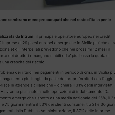
iane sembrano meno preoccupati che nel resto d’Italia per le
lizzata da Intrum,
il principale operatore europeo nei credit
00 imprese di 29 paesi europei emerge che in Sicilia piu’ che alt
zionale) gli interpellati prevedono che nei prossimi 12 mesi il
arte dei debitori rimangano stabili ed e’ piu’ bassa la quota di
 una crescita del rischio.
roblema dei ritardi nei pagamenti in periodo di crisi, in Sicilia piu
 pagamento piu’ lunghi da parte dei propri fornitori con l’aggiu
sce le aziende siciliane che – dichiara il 31% degli intervistati
 – avranno piu’ cautela nelle operazioni di indebitamento. Da
amento emerge che rispetto a una media nazionale del 25%, il 
51 e 75 giorni mentre il 53% dei clienti consumer tra 21 e 30 gior
gamenti dalla Pubblica Amministrazione, il 37% delle imprese