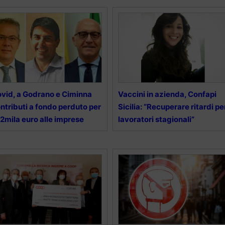
vid, a Godrano e Ciminna
Vaccini in azienda, Confapi
ntributi a fondo perduto per
Sicilia: “Recuperare ritardi pe
2mila euro alle imprese
lavoratori stagionali”