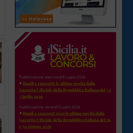
Pubblicazione: mercoledì 8 Luglio 2026
Bandi e concorsi: le ultime novità dalla
Gazzetta Ufficiale della Repubblica Italiana del 3 e
7 luglio 2026
a
Pubblicazione: venerdì 3 Luglio 2026
Bandi e concorsi: ecco le ultime novità dalla
Gazzetta Ufficiale della Repubblica Italiana del 26
e 30 giugno 2026