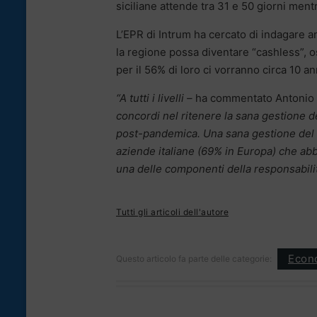
siciliane attende tra 31 e 50 giorni mentr
L’EPR di Intrum ha cercato di indagare 
la regione possa diventare “cashless”, o
per il 56% di loro ci vorranno circa 10 an
“A tutti i livelli –
ha commentato Antonio R
concordi nel ritenere la sana gestione d
post-pandemica. Una sana gestione del cr
aziende italiane (69% in Europa) che abbi
una delle componenti della responsabilit
Tutti gli articoli dell'autore
Econ
Questo articolo fa parte delle categorie: