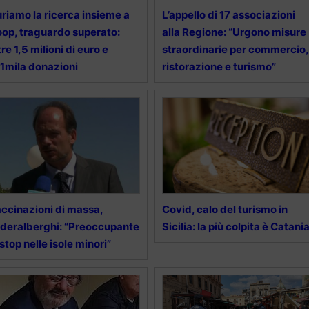
riamo la ricerca insieme a
L’appello di 17 associazioni
op, traguardo superato:
alla Regione: “Urgono misure
tre 1,5 milioni di euro e
straordinarie per commercio,
1mila donazioni
ristorazione e turismo”
ccinazioni di massa,
Covid, calo del turismo in
deralberghi: “Preoccupante
Sicilia: la più colpita è Catani
 stop nelle isole minori”