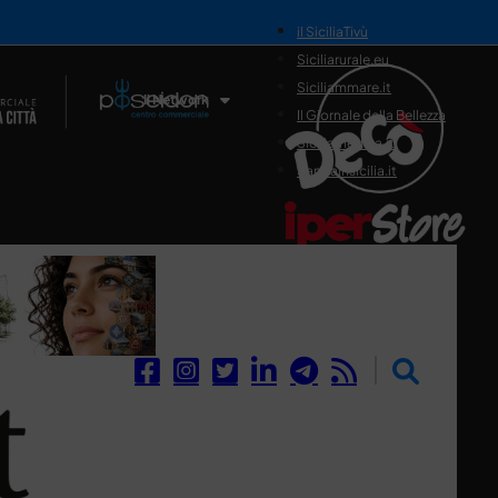
il SiciliaTivù
Siciliarurale.eu
Siciliammare.it
Il Network
Il Giornale della Bellezza
Siciliamedica.it
Sanitainsicilia.it