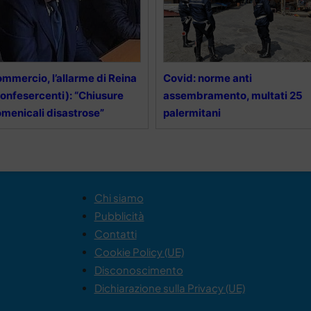
mmercio, l’allarme di Reina
Covid: norme anti
onfesercenti): “Chiusure
assembramento, multati 25
menicali disastrose”
palermitani
Chi siamo
Pubblicità
Contatti
Cookie Policy (UE)
Disconoscimento
Dichiarazione sulla Privacy (UE)