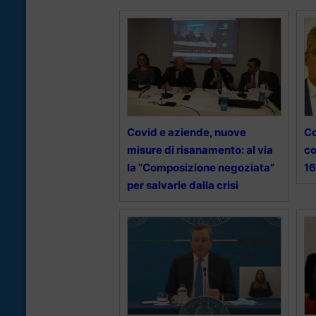
Covid e aziende, nuove
Co
misure di risanamento: al via
co
la “Composizione negoziata”
16
per salvarle dalla crisi