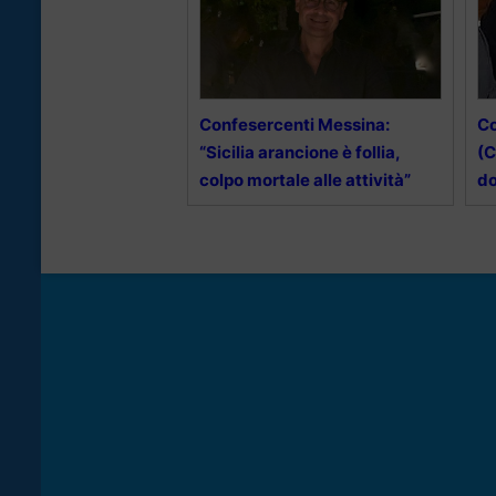
Confesercenti Messina:
Co
“Sicilia arancione è follia,
(C
colpo mortale alle attività”
do