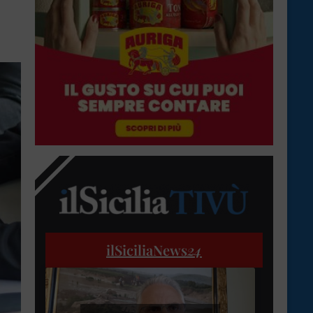
ilSiciliaNews
24