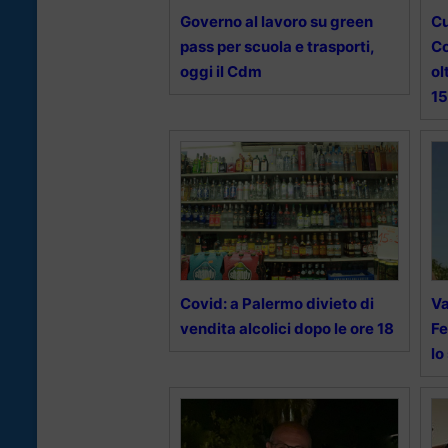
Governo al lavoro su green
Cu
pass per scuola e trasporti,
Co
oggi il Cdm
ol
15
Covid: a Palermo divieto di
Va
vendita alcolici dopo le ore 18
Fe
lo