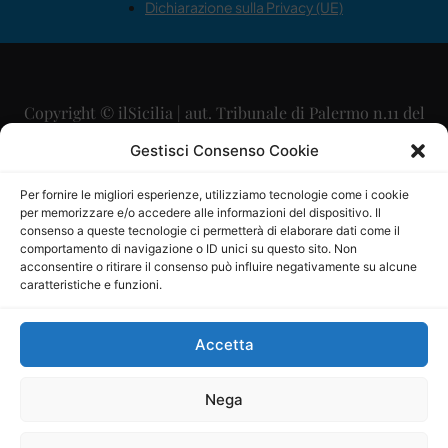
Dichiarazione sulla Privacy (UE)
Copyright © ilSicilia | aut. Tribunale di Palermo n.11 del
29/09/2015
Gestisci Consenso Cookie
Editore: Mercurio Comunicazione Soc. Coop. A.R.L.
Per fornire le migliori esperienze, utilizziamo tecnologie come i cookie
per memorizzare e/o accedere alle informazioni del dispositivo. Il
Direttore Editoriale: Maurizio Scaglione
consenso a queste tecnologie ci permetterà di elaborare dati come il
comportamento di navigazione o ID unici su questo sito. Non
Direttore Responsabile: Maria Calabrese
acconsentire o ritirare il consenso può influire negativamente su alcune
caratteristiche e funzioni.
p.zza Sant’Oliva, 9 – 90141 – Palermo – 091335557
P.IVA: 06334930820
Accetta
Mercurio Comunicazione Società Cooperativa a r.l. è
iscritta al Registro degli Operatori di Comunicazione al
Nega
numero 26988