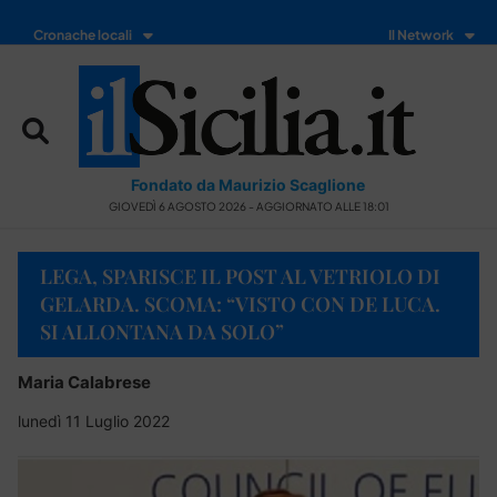
Cronache locali
Il Network
Fondato da Maurizio Scaglione
GIOVEDÌ 6 AGOSTO 2026 - AGGIORNATO ALLE 18:01
LEGA, SPARISCE IL POST AL VETRIOLO DI
GELARDA. SCOMA: “VISTO CON DE LUCA.
SI ALLONTANA DA SOLO”
Maria Calabrese
lunedì 11 Luglio 2022