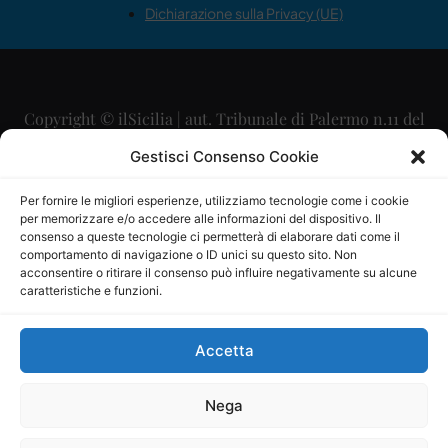
Dichiarazione sulla Privacy (UE)
Copyright © ilSicilia | aut. Tribunale di Palermo n.11 del
29/09/2015
Gestisci Consenso Cookie
Editore: Mercurio Comunicazione Soc. Coop. A.R.L.
Per fornire le migliori esperienze, utilizziamo tecnologie come i cookie
per memorizzare e/o accedere alle informazioni del dispositivo. Il
Direttore Editoriale: Maurizio Scaglione
consenso a queste tecnologie ci permetterà di elaborare dati come il
comportamento di navigazione o ID unici su questo sito. Non
Direttore Responsabile: Maria Calabrese
acconsentire o ritirare il consenso può influire negativamente su alcune
caratteristiche e funzioni.
p.zza Sant’Oliva, 9 – 90141 – Palermo – 091335557
P.IVA: 06334930820
Accetta
Mercurio Comunicazione Società Cooperativa a r.l. è
iscritta al Registro degli Operatori di Comunicazione al
Nega
numero 26988