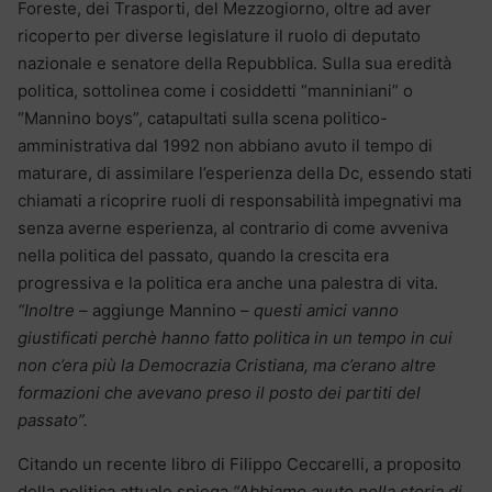
Foreste, dei Trasporti, del Mezzogiorno, oltre ad aver
ricoperto per diverse legislature il ruolo di deputato
nazionale e senatore della Repubblica. Sulla sua eredità
politica, sottolinea come i cosiddetti “manniniani” o
“Mannino boys”, catapultati sulla scena politico-
amministrativa dal 1992 non abbiano avuto il tempo di
maturare, di assimilare l’esperienza della Dc, essendo stati
chiamati a ricoprire ruoli di responsabilità impegnativi ma
senza averne esperienza, al contrario di come avveniva
nella politica del passato, quando la crescita era
progressiva e la politica era anche una palestra di vita.
“Inoltre
– aggiunge Mannino –
questi amici vanno
giustificati perchè hanno fatto politica in un tempo in cui
non c’era più la Democrazia Cristiana, ma c’erano altre
formazioni che avevano preso il posto dei partiti del
passato”.
Citando un recente libro di Filippo Ceccarelli, a proposito
della politica attuale spiega
“Abbiamo avuto nella storia di