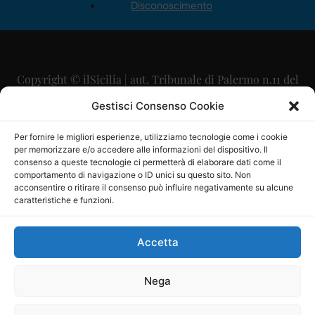
Disconoscimento
Copyright © ilSicilia | aut. Tribunale di Palermo n.11 del
29/09/2015
Gestisci Consenso Cookie
Editore: Mercurio Comunicazione Soc. Coop. A.R.L.
Per fornire le migliori esperienze, utilizziamo tecnologie come i cookie
per memorizzare e/o accedere alle informazioni del dispositivo. Il
Direttore Editoriale: Maurizio Scaglione
consenso a queste tecnologie ci permetterà di elaborare dati come il
comportamento di navigazione o ID unici su questo sito. Non
Direttore Responsabile: Maria Calabrese
acconsentire o ritirare il consenso può influire negativamente su alcune
caratteristiche e funzioni.
p.zza Sant’Oliva, 9 – 90141 – Palermo – 091335557
P.IVA: 06334930820
Accetta
Mercurio Comunicazione Società Cooperativa a r.l. è
iscritta al Registro degli Operatori di Comunicazione al
Nega
numero 26988