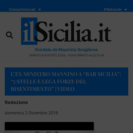
Cronache locali
Il Network
Fondato da Maurizio Scaglione
SABATO 8 AGOSTO 2026 - AGGIORNATO ALLE 10:59
L’EX MINISTRO MANNINO A “BAR SICILIA”:
“5 STELLE E LEGA FORZE DEL
RISENTIMENTO” | VIDEO
Redazione
domenica 2 Dicembre 2018