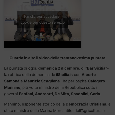
Fai clic per accettare i
cookie per questo servizio
Guarda in alto il video della trentanovesima puntata
La puntata di oggi,
domenica 2 dicembre
, di “
Bar Sicilia
“-
la rubrica della domenica de
ilSicilia.it
con
Alberto
Samonà
e
Maurizio Scaglione
– ha per ospite
Calogero
Mannino
, più volte ministro della Repubblica sotto i
governi
Fanfani, Andreotti, De Mita, Spadolini, Goria
.
Mannino, esponente storico della
Democrazia Cristiana
, è
stato ministro della Marina Mercantile, dell’Agricoltura e