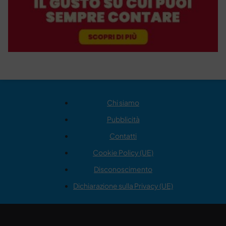
Chi siamo
Pubblicità
Contatti
Cookie Policy (UE)
Disconoscimento
Dichiarazione sulla Privacy (UE)