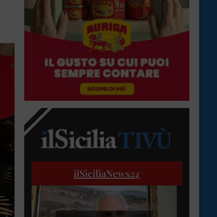
ilSiciliaNews
24