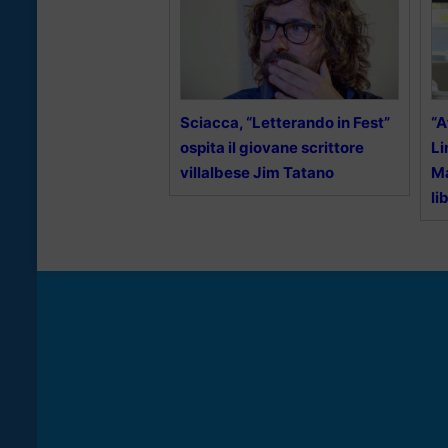
Sciacca, “Letterando in Fest”
“A
ospita il giovane scrittore
Li
villalbese Jim Tatano
Ma
li