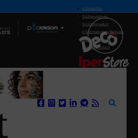
il SiciliaTivù
Siciliarurale.eu
Siciliammare.it
Il Network
Il Giornale della Bellezza
Siciliamedica.it
Sanitainsicilia.it