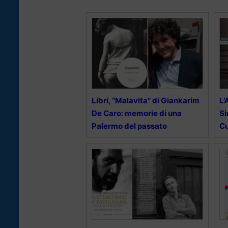
Libri, “Malavita” di Giankarim
L’
De Caro: memorie di una
Si
Palermo del passato
Cu