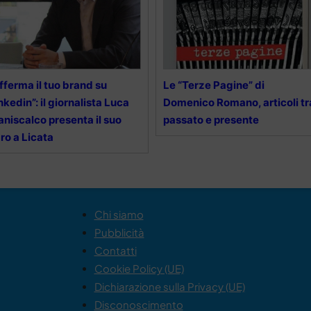
fferma il tuo brand su
Le “Terze Pagine” di
nkedin”: il giornalista Luca
Domenico Romano, articoli tr
niscalco presenta il suo
passato e presente
bro a Licata
Chi siamo
Pubblicità
Contatti
Cookie Policy (UE)
Dichiarazione sulla Privacy (UE)
Disconoscimento