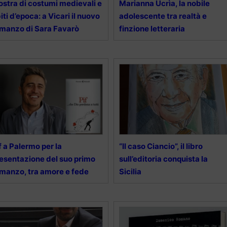
stra di costumi medievali e
Marianna Ucrìa, la nobile
iti d’epoca: a Vicari il nuovo
adolescente tra realtà e
manzo di Sara Favarò
finzione letteraria
f a Palermo per la
“Il caso Ciancio”, il libro
esentazione del suo primo
sull’editoria conquista la
manzo, tra amore e fede
Sicilia