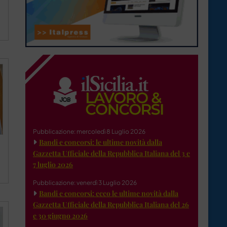
Pubblicazione: mercoledì 8 Luglio 2026
Bandi e concorsi: le ultime novità dalla
Gazzetta Ufficiale della Repubblica Italiana del 3 e
7 luglio 2026
Pubblicazione: venerdì 3 Luglio 2026
Bandi e concorsi: ecco le ultime novità dalla
Gazzetta Ufficiale della Repubblica Italiana del 26
e 30 giugno 2026