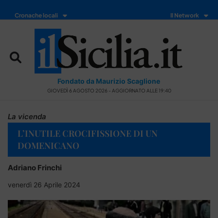
Cronache locali
Il Network
Fondato da Maurizio Scaglione
GIOVEDÌ 6 AGOSTO 2026 - AGGIORNATO ALLE 19:40
La vicenda
L’INUTILE CROCIFISSIONE DI UN
DOMENICANO
Adriano Frinchi
venerdì 26 Aprile 2024