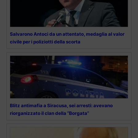
Salvarono Antoci da un attentato, medaglia al valor
civile per i poliziotti della scorta
Blitz antimafia a Siracusa, sei arresti: avevano
riorganizzato il clan della “Borgata”