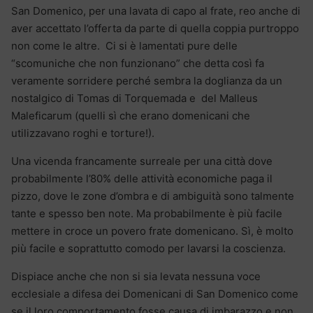
San Domenico, per una lavata di capo al frate, reo anche di
aver accettato l’offerta da parte di quella coppia purtroppo
non come le altre. Ci si è lamentati pure delle
“scomuniche che non funzionano” che detta così fa
veramente sorridere perché sembra la doglianza da un
nostalgico di Tomas di Torquemada e del Malleus
Maleficarum (quelli sì che erano domenicani che
utilizzavano roghi e torture!).
Una vicenda francamente surreale per una città dove
probabilmente l’80% delle attività economiche paga il
pizzo, dove le zone d’ombra e di ambiguità sono talmente
tante e spesso ben note. Ma probabilmente è più facile
mettere in croce un povero frate domenicano. Sì, è molto
più facile e soprattutto comodo per lavarsi la coscienza.
Dispiace anche che non si sia levata nessuna voce
ecclesiale a difesa dei Domenicani di San Domenico come
se il loro comportamento fosse causa di imbarazzo e non