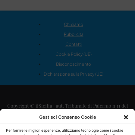
Chi siamo
Pubblicità
Contatti
Cookie Policy (UE)
Disconoscimento
Dichiarazione sulla Privacy (UE)
Copyright © ilSicilia | aut. Tribunale di Palermo n.11 del
29/09/2015
Gestisci Consenso Cookie
Editore: Mercurio Comunicazione Soc. Coop. A.R.L.
Per fornire le migliori esperienze, utilizziamo tecnologie come i cookie