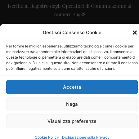
iscritta al Registro degli Operatori di Comunicazione al
numero 26988
Sito gestito da
La Digitale srl
–
info@ladigitale.it
Gestisci Consenso Cookie
Per fornire le migliori esperienze, utilizziamo tecnologie come i cookie per
memorizzare e/o accedere alle informazioni del dispositivo. Il consenso a
queste tecnologie ci permetterà di elaborare dati come il comportamento di
navigazione o ID unici su questo sito. Non acconsentire o ritirare il consenso
può influire negativamente su alcune caratteristiche e funzioni.
Accetta
Nega
Visualizza preferenze
Cookie Policy
Dichiarazione sulla Privacy