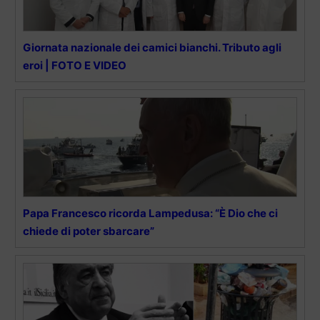
Giornata nazionale dei camici bianchi. Tributo agli
eroi | FOTO E VIDEO
Papa Francesco ricorda Lampedusa: “È Dio che ci
chiede di poter sbarcare”