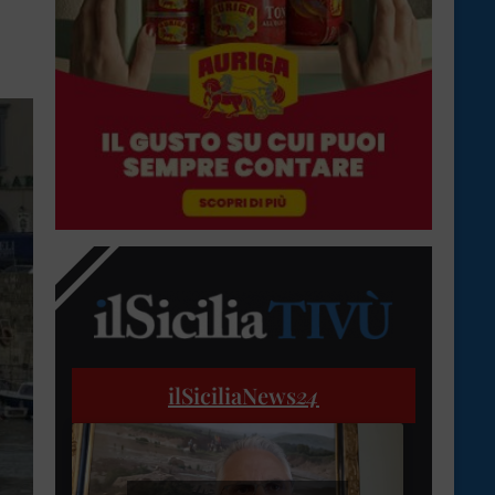
ilSiciliaNews
24