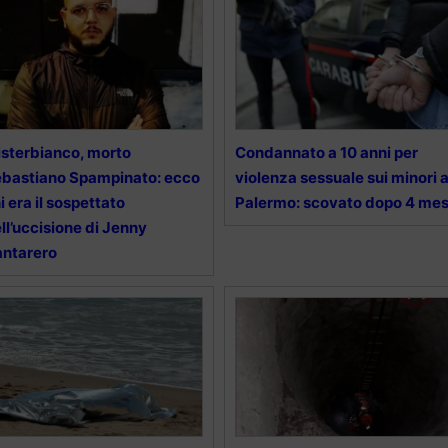
sterbianco, morto
Condannato a 10 anni per
bastiano Spampinato: ecco
violenza sessuale sui minori 
i era il sospettato
Palermo: scovato dopo 4 mes
ll’uccisione di Jenny
ntarero