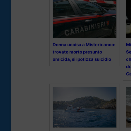
Donna uccisa a Misterbianco:
Mi
trovato morto presunto
Se
omicida, si ipotizza suicidio
ch
de
Ca