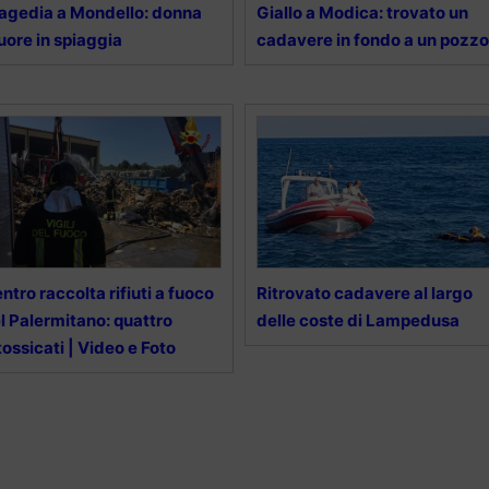
agedia a Mondello: donna
Giallo a Modica: trovato un
ore in spiaggia
cadavere in fondo a un pozzo
ntro raccolta rifiuti a fuoco
Ritrovato cadavere al largo
l Palermitano: quattro
delle coste di Lampedusa
tossicati | Video e Foto