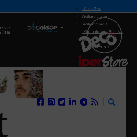
il SiciliaTivù
Siciliarurale.eu
Siciliammare.it
Il Network
Il Giornale della Bellezza
Siciliamedica.it
Sanitainsicilia.it