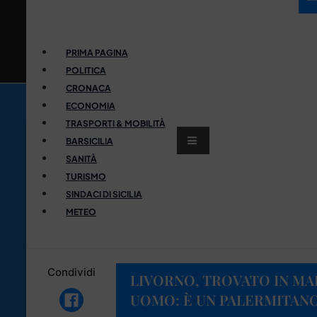
PRIMA PAGINA
POLITICA
CRONACA
ECONOMIA
TRASPORTI & MOBILITÀ
BARSICILIA
SANITÀ
TURISMO
SINDACI DI SICILIA
METEO
Condividi
LIVORNO, TROVATO IN MAR
UOMO: È UN PALERMITAN