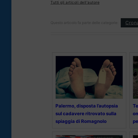
Tutti gli articoli dell'autore
Cron
Questo articolo fa parte delle categorie:
Palermo, disposta l’autopsia
Te
sul cadavere ritrovato sulla
om
spiaggia di Romagnolo
pe