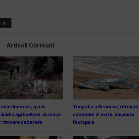
aca
Articoli Correlati
rmini Imerese, giallo
Tragedia a Siracusa, ritrovat
icidio agricoltore: si scava
cadavere in mare: disposta
r trovare cadavere
l’autopsia