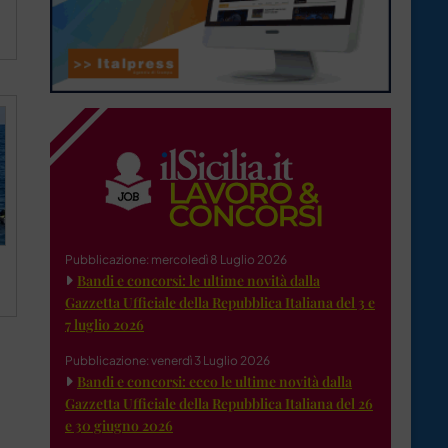
Pubblicazione: mercoledì 8 Luglio 2026
Bandi e concorsi: le ultime novità dalla
Gazzetta Ufficiale della Repubblica Italiana del 3 e
7 luglio 2026
Pubblicazione: venerdì 3 Luglio 2026
Bandi e concorsi: ecco le ultime novità dalla
Gazzetta Ufficiale della Repubblica Italiana del 26
e 30 giugno 2026