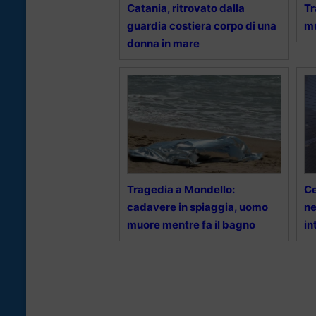
Catania, ritrovato dalla
Tr
guardia costiera corpo di una
mu
donna in mare
Tragedia a Mondello:
Ce
cadavere in spiaggia, uomo
ne
muore mentre fa il bagno
in