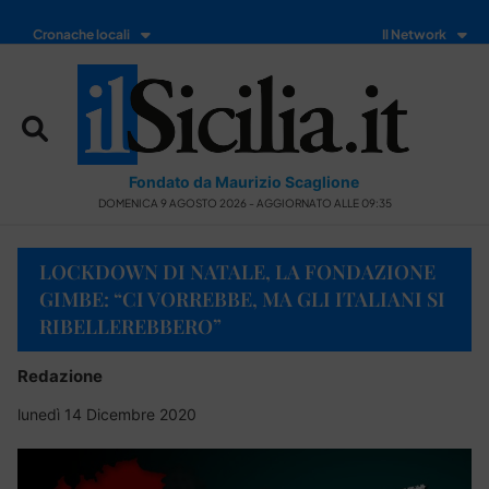
Cronache locali
Il Network
Fondato da Maurizio Scaglione
DOMENICA 9 AGOSTO 2026 - AGGIORNATO ALLE 09:35
LOCKDOWN DI NATALE, LA FONDAZIONE
GIMBE: “CI VORREBBE, MA GLI ITALIANI SI
RIBELLEREBBERO”
Redazione
lunedì 14 Dicembre 2020