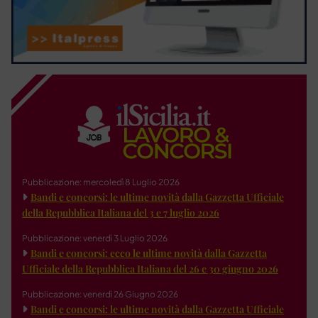
Pubblicazione: mercoledì 8 Luglio 2026
Bandi e concorsi: le ultime novità dalla Gazzetta Ufficiale
della Repubblica Italiana del 3 e 7 luglio 2026
Pubblicazione: venerdì 3 Luglio 2026
Bandi e concorsi: ecco le ultime novità dalla Gazzetta
Ufficiale della Repubblica Italiana del 26 e 30 giugno 2026
Pubblicazione: venerdì 26 Giugno 2026
Bandi e concorsi: le ultime novità dalla Gazzetta Ufficiale