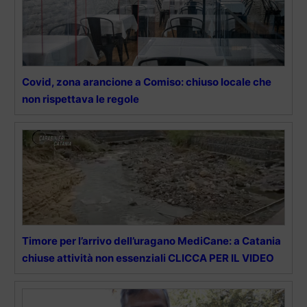
Covid, zona arancione a Comiso: chiuso locale che
non rispettava le regole
Timore per l’arrivo dell’uragano MediCane: a Catania
chiuse attività non essenziali CLICCA PER IL VIDEO