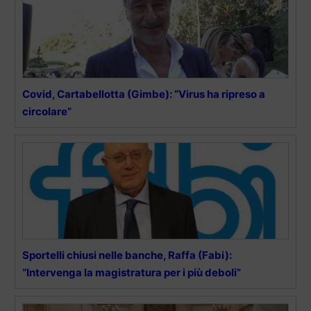
Covid, Cartabellotta (Gimbe): “Virus ha ripreso a
circolare”
Sportelli chiusi nelle banche, Raffa (Fabi):
“Intervenga la magistratura per i più deboli”