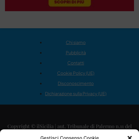
Chi siamo
Pubblicità
Contatti
Cookie Policy (UE)
Disconoscimento
Dichiarazione sulla Privacy (UE)
Copyright © ilSicilia | aut. Tribunale di Palermo n.11 del
29/09/2015
Gestisci Consenso Cookie