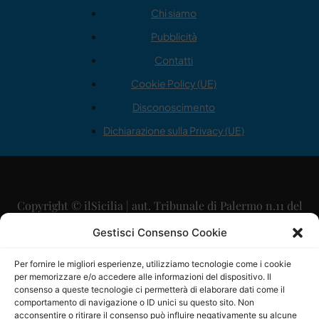
Chi siamo
Pubblicità
Contatti
Cookie Policy (UE)
Disconoscimento
Dichiarazione sulla Privacy (UE)
Copyright © ilSicilia | aut. Tribunale di Palermo n.11 del
29/09/2015
Gestisci Consenso Cookie
Editore: Mercurio Comunicazione Soc. Coop. A.R.L.
Per fornire le migliori esperienze, utilizziamo tecnologie come i cookie
per memorizzare e/o accedere alle informazioni del dispositivo. Il
Direttore Editoriale: Maurizio Scaglione
consenso a queste tecnologie ci permetterà di elaborare dati come il
comportamento di navigazione o ID unici su questo sito. Non
Direttore Responsabile: Maria Calabrese
acconsentire o ritirare il consenso può influire negativamente su alcune