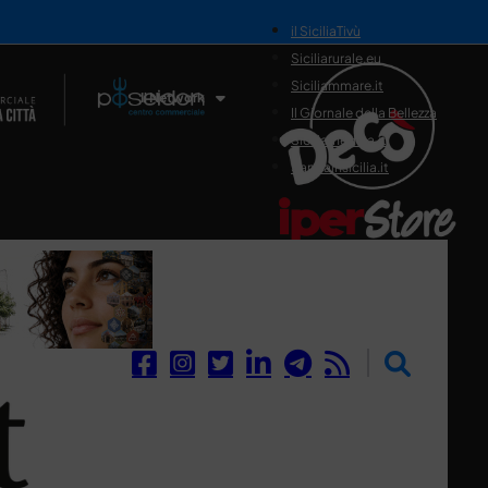
il SiciliaTivù
Siciliarurale.eu
Siciliammare.it
Il Network
Il Giornale della Bellezza
Siciliamedica.it
Sanitainsicilia.it