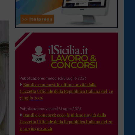
Pubblicazione: mercoledì 8 Luglio 2026
Bandi e concorsi: le ultime novità dalla
Gazzetta Ufficiale della Repubblica Italiana del 3 e
7 luglio 2026
Pubblicazione: venerdì 3 Luglio 2026
Bandi e concorsi: ecco le ultime novità dalla
Gazzetta Ufficiale della Repubblica Italiana del 26
e 30 giugno 2026