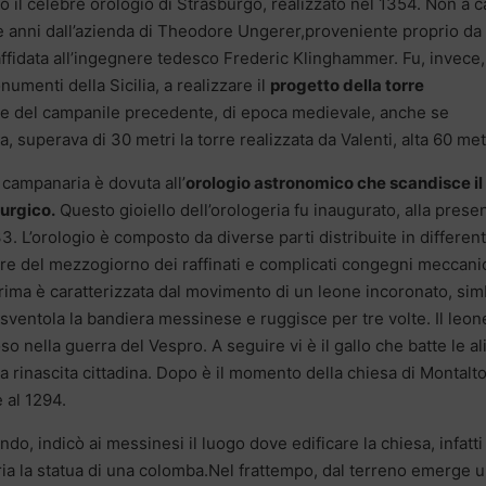
o il celebre orologio di Strasburgo, realizzato nel 1354. Non a c
re anni dall’azienda di Theodore Ungerer,proveniente proprio da
affidata all’ingegnere tedesco Frederic Klinghammer. Fu, invece,
menti della Sicilia, a realizzare il
progetto della torre
tile del campanile precedente, di epoca medievale, anche se
a, superava di 30 metri la torre realizzata da Valenti, alta 60 met
e campanaria è dovuta all’
orologio astronomico che scandisce il
turgico.
Questo gioiello dell’orologeria fu inaugurato, alla prese
3. L’orologio è composto da diverse parti distribuite in different
are del mezzogiorno dei raffinati e complicati congegni meccani
ima è caratterizzata dal movimento di un leone incoronato, si
, sventola la bandiera messinese e ruggisce per tre volte. Il leon
o nella guerra del Vespro. A seguire vi è il gallo che batte le al
la rinascita cittadina. Dopo è il momento della chiesa di Montalto
e al 1294.
, indicò ai messinesi il luogo dove edificare la chiesa, infatti 
aria la statua di una colomba.Nel frattempo, dal terreno emerge 