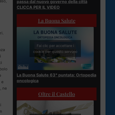
aso,
passa dal nuovo governo della città
CLICCA PER IL VIDEO
La Buona Salute
ri.
Fai clic per accettare i
nza
cookie per questo servizio
i
ci
mbolo
La Buona Salute 63° puntata: Ortopedia
e
oncologica
i e
, ne
Oltre il Castello
i
un