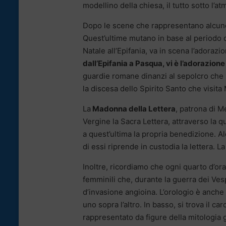
modellino della chiesa, il tutto sotto l’
Dopo le scene che rappresentano alcune fa
Quest’ultime mutano in base al periodo de
Natale all’Epifania, va in scena l’adoraz
dall’Epifania a Pasqua, vi è l’adorazio
guardie romane dinanzi al sepolcro che i
la discesa dello Spirito Santo che visita 
La
Madonna della Lettera
, patrona di M
Vergine la Sacra Lettera, attraverso la q
a quest’ultima la propria benedizione. A
di essi riprende in custodia la lettera. La
Inoltre, ricordiamo che ogni quarto d’ora
femminili che, durante la guerra dei Vesp
d’invasione angioina. L’orologio è anche d
uno sopra l’altro. In basso, si trova il ca
rappresentato da figure della mitologia gre