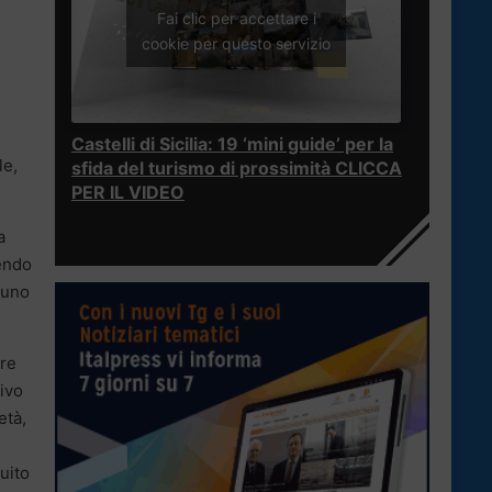
Fai clic per accettare i
cookie per questo servizio
Castelli di Sicilia: 19 ‘mini guide’ per la
le,
sfida del turismo di prossimità CLICCA
PER IL VIDEO
a
gendo
 uno
ure
tivo
età,
tuito