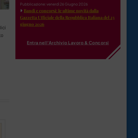
Pubblicazione: venerdì 26 Giugno 2026
Bandi e concorsi: le ultime novità dalla
Gazzetta Ufficiale della Repubblica Italiana del 23
giugno 2026
ici
to
Entra nell'Archivio Lavoro & Concorsi