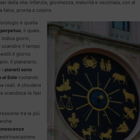
si della vita: infanzia, giovinezza, maturità e vecchiaia, con al
a falce, pronta a colpire.
orologio è quella
 perpetuo
, il quale,
 indica giorni,
i scandire il tempo
estili.Il giorno
elo. Il planetario,
e i
pianeti sono
 al Sole
ruotando
ne reali. A chiudere
e scandisce le fasi
essione tra le più
 anche
conoscenze
e estrinsecazione