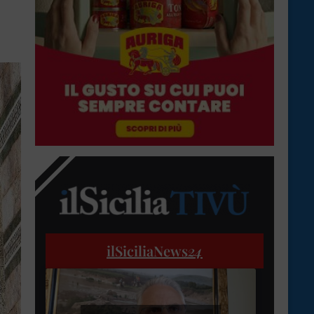
ilSiciliaNews
24