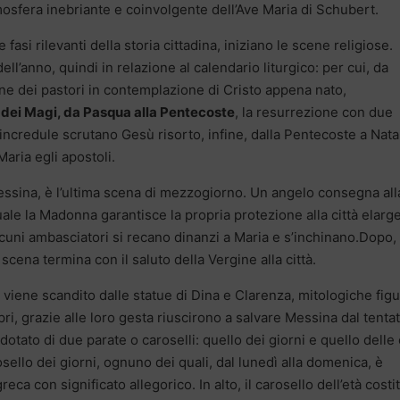
atmosfera inebriante e coinvolgente dell’Ave Maria di Schubert.
si rilevanti della storia cittadina, iniziano le scene religiose.
ll’anno, quindi in relazione al calendario liturgico: per cui, da
ione dei pastori in contemplazione di Cristo appena nato,
ne dei Magi, da Pasqua alla Pentecoste
, la resurrezione con due
ncredule scrutano Gesù risorto, infine, dalla Pentecoste a Nata
Maria egli apostoli.
essina, è l’ultima scena di mezzogiorno. Un angelo consegna all
uale la Madonna garantisce la propria protezione alla città elar
lcuni ambasciatori si recano dinanzi a Maria e s’inchinano.Dopo,
 scena termina con il saluto della Vergine alla città.
 viene scandito dalle statue di Dina e Clarenza, mitologiche fig
ri, grazie alle loro gesta riuscirono a salvare Messina dal tenta
otato di due parate o caroselli: quello dei giorni e quello delle 
rosello dei giorni, ognuno dei quali, dal lunedì alla domenica, è
ca con significato allegorico. In alto, il carosello dell’età costi