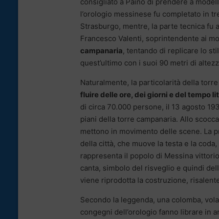
consigliato a Paino di prendere a modell
l’orologio messinese fu completato in t
Strasburgo, mentre, la parte tecnica fu 
Francesco Valenti, soprintendente ai monu
campanaria
, tentando di replicare lo s
quest’ultimo con i suoi 90 metri di altezz
Naturalmente, la particolarità della torr
fluire delle ore, dei giorni e del tempo li
di circa 70.000 persone, il 13 agosto 193
piani della torre campanaria. Allo scocc
mettono in movimento delle scene. La pr
della città, che muove la testa e la coda
rappresenta il popolo di Messina vittorios
canta, simbolo del risveglio e quindi del
viene riprodotta la costruzione, risalent
Secondo la leggenda, una colomba, volando
congegni dell’orologio fanno librare in 