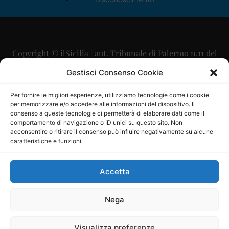
Copyright © ilSicilia | aut. Tribunale di Palermo n.11 del
29/09/2015
Gestisci Consenso Cookie
Editore: Mercurio Comunicazione Soc. Coop. A.R.L.
Per fornire le migliori esperienze, utilizziamo tecnologie come i cookie
per memorizzare e/o accedere alle informazioni del dispositivo. Il
Direttore Editoriale: Maurizio Scaglione
consenso a queste tecnologie ci permetterà di elaborare dati come il
comportamento di navigazione o ID unici su questo sito. Non
Direttore Responsabile: Maria Calabrese
acconsentire o ritirare il consenso può influire negativamente su alcune
caratteristiche e funzioni.
p.zza Sant’Oliva, 9 – 90141 – Palermo – 091335557
P.IVA: 06334930820
Accetta
Mercurio Comunicazione Società Cooperativa a r.l. è
iscritta al Registro degli Operatori di Comunicazione al
Nega
numero 26988
Visualizza preferenze