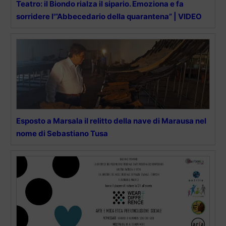
Teatro: il Biondo rialza il sipario. Emoziona e fa
sorridere l'”Abbecedario della quarantena” | VIDEO
Esposto a Marsala il relitto della nave di Marausa nel
nome di Sebastiano Tusa