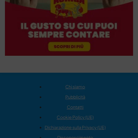
Chi siamo
Pubblicità
Contatti
Cookie Policy (UE)
Dichiarazione sulla Privacy (UE)
Disconoscimento