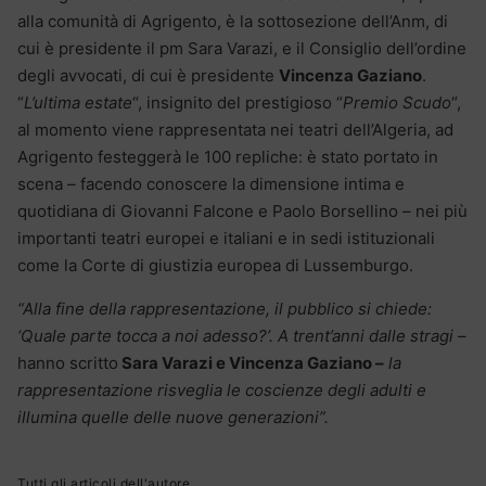
alla comunità di Agrigento, è la sottosezione dell’Anm, di
cui è presidente il pm Sara Varazi, e il Consiglio dell’ordine
degli avvocati, di cui è presidente
Vincenza Gaziano
.
“
L’ultima estate
“, insignito del prestigioso “
Premio Scudo
“,
al momento viene rappresentata nei teatri dell’Algeria, ad
Agrigento festeggerà le 100 repliche: è stato portato in
scena – facendo conoscere la dimensione intima e
quotidiana di Giovanni Falcone e Paolo Borsellino – nei più
importanti teatri europei e italiani e in sedi istituzionali
come la Corte di giustizia europea di Lussemburgo.
“Alla fine della rappresentazione, il pubblico si chiede:
‘Quale parte tocca a noi adesso?’. A trent’anni dalle stragi
–
hanno scritto
Sara Varazi e Vincenza Gaziano –
la
rappresentazione risveglia le coscienze degli adulti e
illumina quelle delle nuove generazioni”.
Tutti gli articoli dell'autore