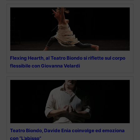
Flexing Hearth, al Teatro Biondo si riflette sul corpo
flessibile con Giovanna Velardi
Teatro Biondo, Davide Enia coinvolge ed emoziona
con “L’abisso”