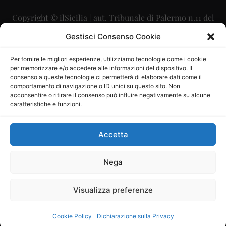
Copyright © ilSicilia | aut. Tribunale di Palermo n.11 del
29/09/2015
Gestisci Consenso Cookie
Editore: Mercurio Comunicazione Soc. Coop. A.R.L.
Per fornire le migliori esperienze, utilizziamo tecnologie come i cookie
per memorizzare e/o accedere alle informazioni del dispositivo. Il
Direttore Editoriale: Maurizio Scaglione
consenso a queste tecnologie ci permetterà di elaborare dati come il
comportamento di navigazione o ID unici su questo sito. Non
Direttore Responsabile: Maria Calabrese
acconsentire o ritirare il consenso può influire negativamente su alcune
caratteristiche e funzioni.
p.zza Sant’Oliva, 9 – 90141 – Palermo – 091335557
P.IVA: 06334930820
Accetta
Mercurio Comunicazione Società Cooperativa a r.l. è
iscritta al Registro degli Operatori di Comunicazione al
Nega
numero 26988
Visualizza preferenze
Sito gestito da
La Digitale srl
–
info@ladigitale.it
Cookie Policy
Dichiarazione sulla Privacy