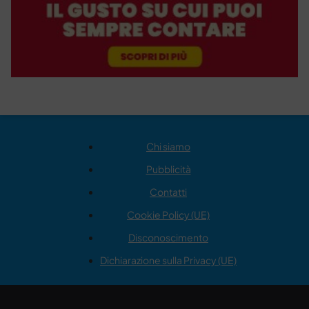
Chi siamo
Pubblicità
Contatti
Cookie Policy (UE)
Disconoscimento
Dichiarazione sulla Privacy (UE)