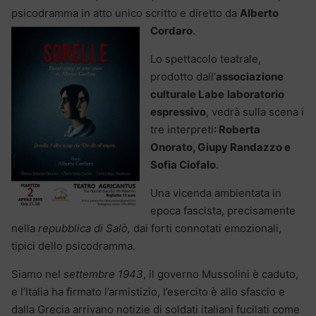
psicodramma in atto unico scritto e diretto da
Alberto
Cordaro
.
Lo spettacolo teatrale,
prodotto dall’
associazione
culturale Labe
laboratorio
espressivo
, vedrà sulla scena i
tre interpreti
: Roberta
Onorato, Giupy Randazzo e
Sofia Ciofalo
.
Una vicenda ambientata in
epoca fascista, precisamente
nella
repubblica di Salò,
dai forti connotati emozionali,
tipici dello psicodramma.
Siamo nel
settembre 1943
, il governo Mussolini è caduto,
e l’Italia ha firmato l’armistizio, l’esercito è allo sfascio e
dalla Grecia arrivano notizie di soldati italiani fucilati come