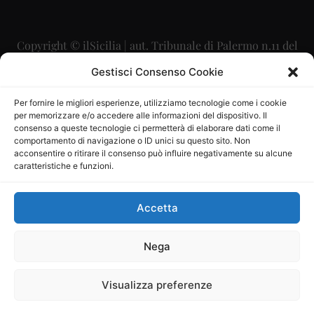
Copyright © ilSicilia | aut. Tribunale di Palermo n.11 del
29/09/2015
Gestisci Consenso Cookie
Editore: Mercurio Comunicazione Soc. Coop. A.R.L.
Per fornire le migliori esperienze, utilizziamo tecnologie come i cookie
per memorizzare e/o accedere alle informazioni del dispositivo. Il
Direttore Editoriale: Maurizio Scaglione
consenso a queste tecnologie ci permetterà di elaborare dati come il
comportamento di navigazione o ID unici su questo sito. Non
Direttore Responsabile: Maria Calabrese
acconsentire o ritirare il consenso può influire negativamente su alcune
caratteristiche e funzioni.
p.zza Sant’Oliva, 9 – 90141 – Palermo – 091335557
P.IVA: 06334930820
Accetta
Mercurio Comunicazione Società Cooperativa a r.l. è
iscritta al Registro degli Operatori di Comunicazione al
Nega
numero 26988
Visualizza preferenze
Sito gestito da
La Digitale srl
–
info@ladigitale.it