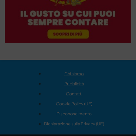
Chi siamo
Pubblicità
Contatti
Cookie Policy (UE)
Disconoscimento
Dichiarazione sulla Privacy (UE)