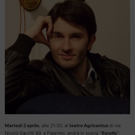
Martedì 2 aprile
, alle 21:30, al
teatro Agricantus
di via
Nicolò Garzilli 89, a Palermo, andrà in scena
‘’Sorelle’’
,