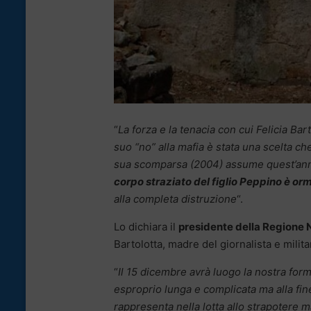
“
La forza e la tenacia con cui Felicia Bar
suo “no” alla mafia è stata una scelta c
sua scomparsa (2004) assume quest’anno
corpo straziato del figlio Peppino è or
alla completa distruzione
“.
Lo dichiara il
presidente della Regione
Bartolotta, madre del giornalista e milit
“
Il 15 dicembre avrà luogo la nostra for
esproprio lunga e complicata ma alla fine
rappresenta nella lotta allo strapotere m