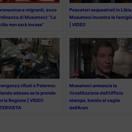
ronavirus e migranti, ecco
Pescatori sequestrati in Libia
ordinanza di Musumeci: “La
Musumeci incontra le famigli
cilia non sarà invasa”
| VIDEO
ergenza rifiuti a Palermo:
Musumeci annuncia la
lando adesso se la prende
ricostituzione dell’Ufficio
n la Regione | VIDEO
stampa, bando al vaglio
NTERVISTA
dell’Aran