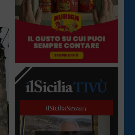
ilSiciliaNews
24