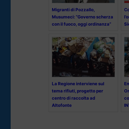
Migranti di Pozzallo,
Co
Musumeci: “Governo scherza
l’
con il fuoco, oggi ordinanza”
Si
La Regione interviene sul
Em
tema rifiuti, progetto per
Or
centro di raccolta ad
co
Altofonte
I