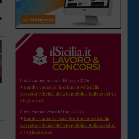
,
e
Pubblicazione: mercoledì 8 Luglio 2026
Bandi e concorsi: le ultime novità dalla
Gazzetta Ufficiale della Repubblica Italiana del 3 e
7 luglio 2026
Pubblicazione: venerdì 3 Luglio 2026
Bandi e concorsi: ecco le ultime novità dalla
Gazzetta Ufficiale della Repubblica Italiana del 26
e 30 giugno 2026