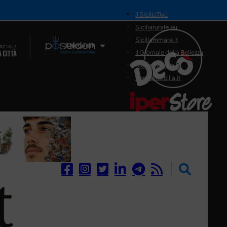
il SiciliaTivù
Siciliarurale.eu
Siciliammare.it
Il Network
Il Giornale della Bellezza
Siciliamedica.it
Sanitainsicilia.it