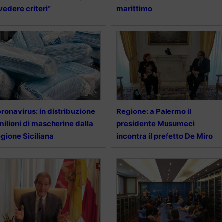
vedere criteri”
marittimo
ronavirus: in distribuzione
Regione: a Palermo il
milioni di mascherine dalla
presidente Musumeci
gione Siciliana
incontra il prefetto De Miro