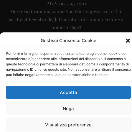
P.IVA: 06334930820
Mercurio Comunicazione Società Cooperativa a r.l. è
iscritta al Registro degli Operatori di Comunicazione al
numero 26988
Sito gestito da
La Digitale srl
–
info@ladigitale.it
Gestisci Consenso Cookie
Per fornire le migliori esperienze, utilizziamo tecnologie come i cookie per
memorizzare e/o accedere alle informazioni del dispositivo. Il consenso a
queste tecnologie ci permetterà di elaborare dati come il comportamento di
navigazione o ID unici su questo sito. Non acconsentire o ritirare il consenso
può influire negativamente su alcune caratteristiche e funzioni.
Accetta
Nega
Visualizza preferenze