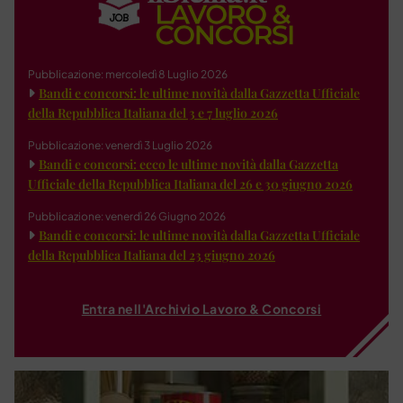
Pubblicazione: mercoledì 8 Luglio 2026
Bandi e concorsi: le ultime novità dalla Gazzetta Ufficiale
della Repubblica Italiana del 3 e 7 luglio 2026
Pubblicazione: venerdì 3 Luglio 2026
Bandi e concorsi: ecco le ultime novità dalla Gazzetta
Ufficiale della Repubblica Italiana del 26 e 30 giugno 2026
Pubblicazione: venerdì 26 Giugno 2026
Bandi e concorsi: le ultime novità dalla Gazzetta Ufficiale
della Repubblica Italiana del 23 giugno 2026
Entra nell'Archivio Lavoro & Concorsi