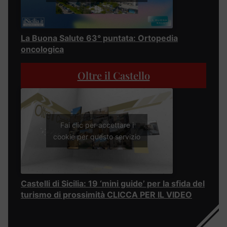
La Buona Salute 63° puntata: Ortopedia
oncologica
Oltre il Castello
Fai clic per accettare i
cookie per questo servizio
Castelli di Sicilia: 19 ‘mini guide’ per la sfida del
turismo di prossimità CLICCA PER IL VIDEO