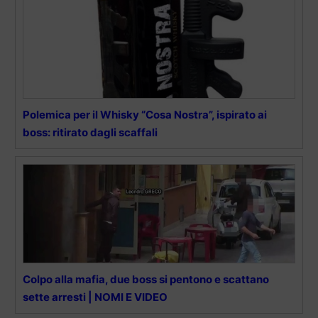
Polemica per il Whisky “Cosa Nostra”, ispirato ai
boss: ritirato dagli scaffali
Colpo alla mafia, due boss si pentono e scattano
sette arresti | NOMI E VIDEO