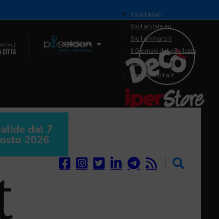
il SiciliaTivù
Siciliarurale.eu
Siciliammare.it
Il Network
Il Giornale della Bellezza
Siciliamedica.it
Sanitainsicilia.it