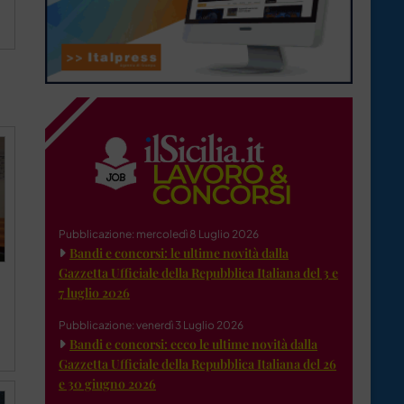
Pubblicazione: mercoledì 8 Luglio 2026
Bandi e concorsi: le ultime novità dalla
Gazzetta Ufficiale della Repubblica Italiana del 3 e
7 luglio 2026
Pubblicazione: venerdì 3 Luglio 2026
Bandi e concorsi: ecco le ultime novità dalla
Gazzetta Ufficiale della Repubblica Italiana del 26
e 30 giugno 2026