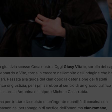
la giustizia scosse Cosa nostra. Oggi
Giusy Vitale
, sorella dei ca
eonardo e Vito, torna in carcere nell’ambito dell’indagine che h
ari. Passata alla guida del clan dopo la detenzione dei fratelli
ice di giustizia, per i pm sarebbe al centro di un grosso traffico 
 la sorella Antonina e il nipote Michele Casarrubia.
per trattare l’acquisto di un’ingente quantità di cocaina con
asamonica, personaggio di vertice dell’omonimo
clan romano
,