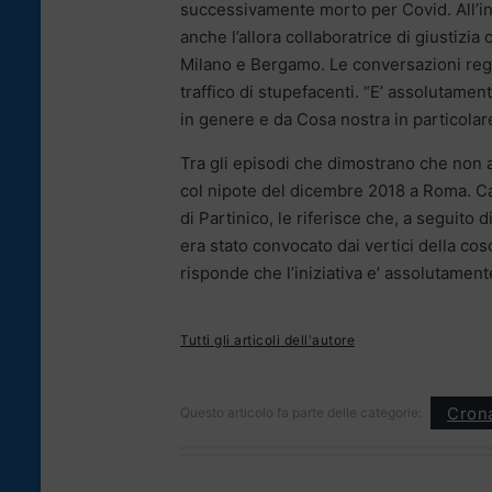
successivamente morto per Covid. All’inco
anche l’allora collaboratrice di giustizia
Milano e Bergamo. Le conversazioni regist
traffico di stupefacenti. “E’ assolutamen
in genere e da Cosa nostra in particolare”
Tra gli episodi che dimostrano che non 
col nipote del dicembre 2018 a Roma. Cas
di Partinico, le riferisce che, a seguito
era stato convocato dai vertici della co
risponde che l’iniziativa e’ assolutament
Tutti gli articoli dell'autore
Cron
Questo articolo fa parte delle categorie: