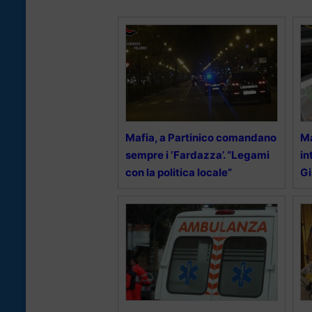
Mafia, a Partinico comandano
Ma
sempre i ‘Fardazza’. “Legami
in
con la politica locale”
Gi