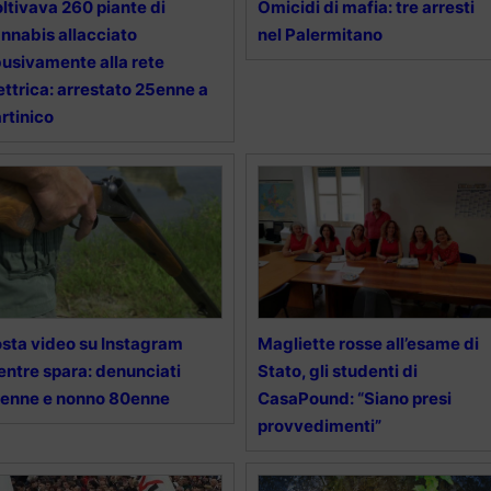
ltivava 260 piante di
Omicidi di mafia: tre arresti
nnabis allacciato
nel Palermitano
usivamente alla rete
ettrica: arrestato 25enne a
rtinico
sta video su Instagram
Magliette rosse all’esame di
ntre spara: denunciati
Stato, gli studenti di
enne e nonno 80enne
CasaPound: “Siano presi
provvedimenti”