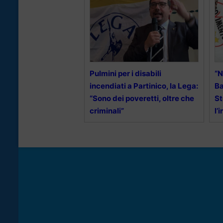
Pulmini per i disabili
“N
incendiati a Partinico, la Lega:
Ba
“Sono dei poveretti, oltre che
St
criminali”
l’