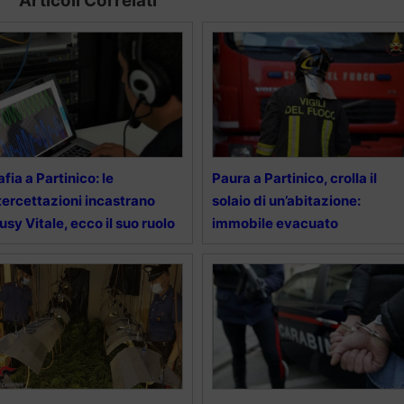
Articoli Correlati
fia a Partinico: le
Paura a Partinico, crolla il
tercettazioni incastrano
solaio di un’abitazione:
usy Vitale, ecco il suo ruolo
immobile evacuato