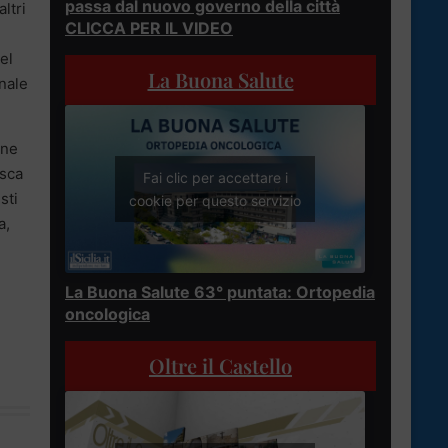
passa dal nuovo governo della città
ltri
CLICCA PER IL VIDEO
el
La Buona Salute
inale
one
osca
Fai clic per accettare i
sti
cookie per questo servizio
a,
La Buona Salute 63° puntata: Ortopedia
oncologica
Oltre il Castello