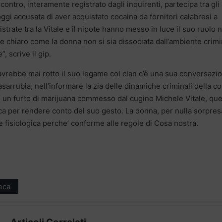
ntro, interamente registrato dagli inquirenti, partecipa tra gli a
 oggi accusata di aver acquistato cocaina da fornitori calabresi a
rate tra la Vitale e il nipote hanno messo in luce il suo ruolo n
te chiaro come la donna non si sia dissociata dall’ambiente crim
, scrive il gip.
avrebbe mai rotto il suo legame col clan c’è una sua conversazi
arrubia, nell’informare la zia delle dinamiche criminali della c
 di un furto di marijuana commesso dal cugino Michele Vitale, que
sca per rendere conto del suo gesto. La donna, per nulla sorpres
e fisiologica perche’ conforme alle regole di Cosa nostra.
aca