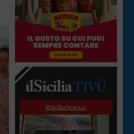
ilSiciliaNews
24