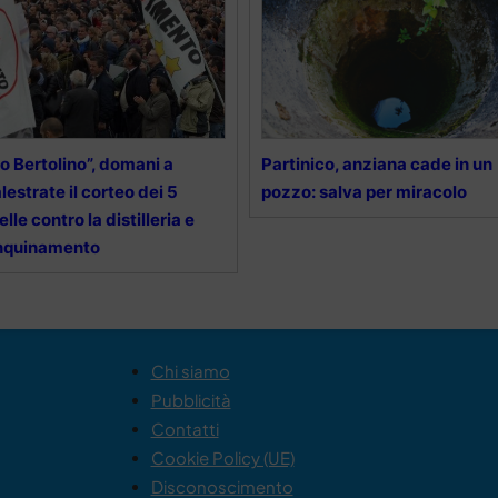
o Bertolino”, domani a
Partinico, anziana cade in un
lestrate il corteo dei 5
pozzo: salva per miracolo
elle contro la distilleria e
inquinamento
Chi siamo
Pubblicità
Contatti
Cookie Policy (UE)
Disconoscimento