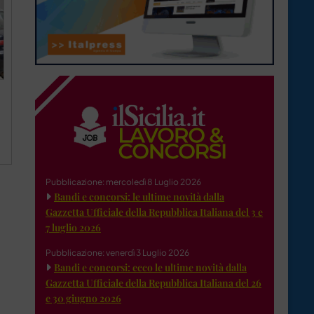
Pubblicazione: mercoledì 8 Luglio 2026
Bandi e concorsi: le ultime novità dalla
Gazzetta Ufficiale della Repubblica Italiana del 3 e
7 luglio 2026
Pubblicazione: venerdì 3 Luglio 2026
Bandi e concorsi: ecco le ultime novità dalla
Gazzetta Ufficiale della Repubblica Italiana del 26
e 30 giugno 2026