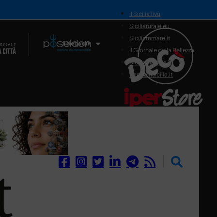
il SiciliaTivù
Siciliarurale.eu
Siciliammare.it
Il Network
Il Giornale della Bellezza
Siciliamedica.it
Sanitainsicilia.it