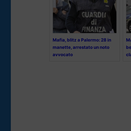
Mafia, blitz a Palermo: 28 in
Ma
manette, arrestato un noto
be
avvocato
cl