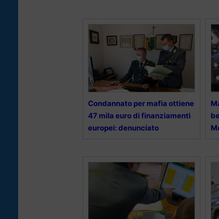
Condannato per mafia ottiene
Ma
47 mila euro di finanziamenti
be
europei: denunciato
M