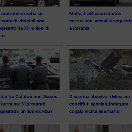
 mani della mafia su
Mafia, traffico di rifiuti e
ienda di vini siciliana,
corruzione: arresti e sequestr
questro da 70 milioni di
a Catania
ro
fia fra Calatabiano, Naxos
Discarica abusiva a Messina
Taormina: 31 arrestati,
con rifiuti speciali, indagata
questrati un lido e un bar
coppia vicina alla mafia