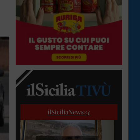
ilSiciliaNews
24