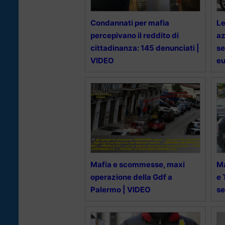
Condannati per mafia
Le
percepivano il reddito di
az
cittadinanza: 145 denunciati |
se
VIDEO
eu
Mafia e scommesse, maxi
Ma
operazione della Gdf a
e 
Palermo | VIDEO
se