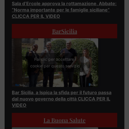
Sala d’Ercole approva la rottamazione, Abbate:
“Norma importante per le famiglie siciliane”
CLICCA PER IL VIDEO
BarSicilia
Fai clic per accettare i
cookie per questo servizio
Bar Sicilia, a Ispica la sfida per il futuro passa
dal nuovo governo della città CLICCA PER IL
VIDEO
La Buona Salute