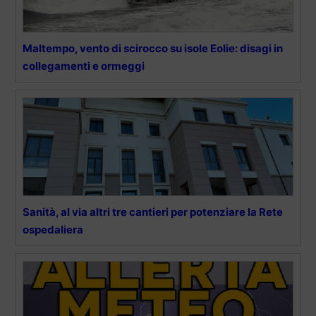
Maltempo, vento di scirocco su isole Eolie: disagi in
collegamenti e ormeggi
Sanità, al via altri tre cantieri per potenziare la Rete
ospedaliera