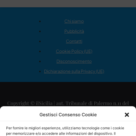
Chi siamo
Pubblicità
Contatti
Cookie Policy (UE)
Disconoscimento
Dichiarazione sulla Privacy (UE)
Copyright © ilSicilia | aut. Tribunale di Palermo n.11 del
29/09/2015
Gestisci Consenso Cookie
Editore: Mercurio Comunicazione Soc. Coop. A.R.L.
Per fornire le migliori esperienze, utilizziamo tecnologie come i cookie
per memorizzare e/o accedere alle informazioni del dispositivo. Il