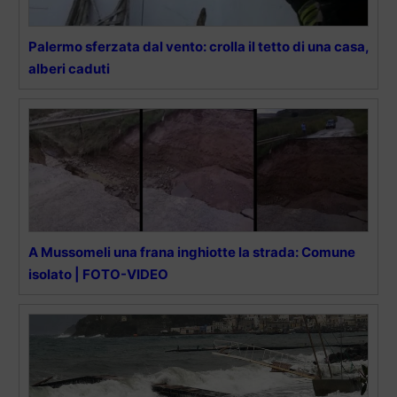
Palermo sferzata dal vento: crolla il tetto di una casa,
alberi caduti
A Mussomeli una frana inghiotte la strada: Comune
isolato | FOTO-VIDEO