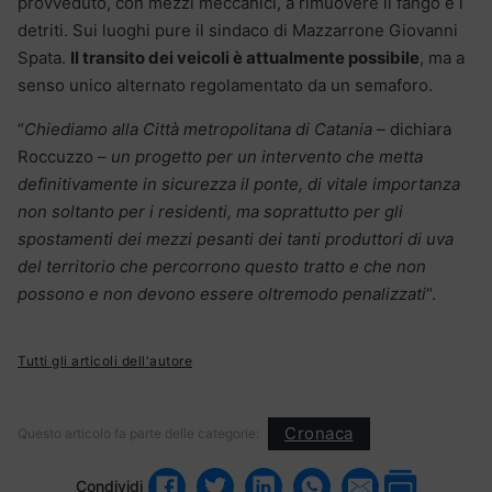
provveduto, con mezzi meccanici, a rimuovere il fango e i
detriti. Sui luoghi pure il sindaco di Mazzarrone Giovanni
Spata.
Il transito dei veicoli è attualmente possibile
, ma a
senso unico alternato regolamentato da un semaforo.
“
Chiediamo alla Città metropolitana di Catania
– dichiara
Roccuzzo –
un progetto per un intervento che metta
definitivamente in sicurezza il ponte, di vitale importanza
non soltanto per i residenti, ma soprattutto per gli
spostamenti dei mezzi pesanti dei tanti produttori di uva
del territorio che percorrono questo tratto e che non
possono e non devono essere oltremodo penalizzati
“.
Tutti gli articoli dell'autore
Cronaca
Questo articolo fa parte delle categorie:
Condividi