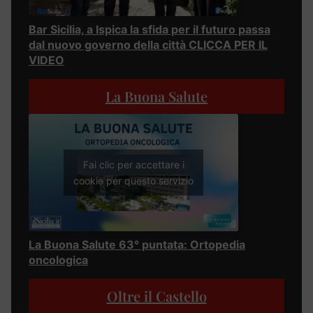
Bar Sicilia, a Ispica la sfida per il futuro passa
dal nuovo governo della città CLICCA PER IL
VIDEO
La Buona Salute
Fai clic per accettare i
cookie per questo servizio
La Buona Salute 63° puntata: Ortopedia
oncologica
Oltre il Castello