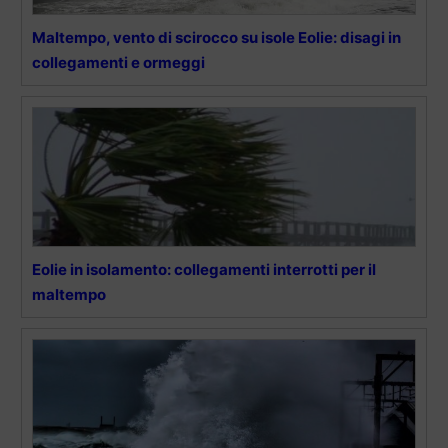
Maltempo, vento di scirocco su isole Eolie: disagi in
collegamenti e ormeggi
Eolie in isolamento: collegamenti interrotti per il
maltempo