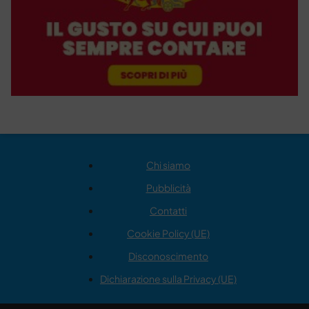
Chi siamo
Pubblicità
Contatti
Cookie Policy (UE)
Disconoscimento
Dichiarazione sulla Privacy (UE)