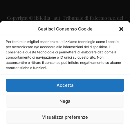
Copyright © ilSicilia | aut. Tribunale di Palermo n.11 del
29/09/2015
Gestisci Consenso Cookie
Editore: Mercurio Comunicazione Soc. Coop. A.R.L.
Per fornire le migliori esperienze, utilizziamo tecnologie come i cookie
per memorizzare e/o accedere alle informazioni del dispositivo. Il
Direttore Editoriale: Maurizio Scaglione
consenso a queste tecnologie ci permetterà di elaborare dati come il
comportamento di navigazione o ID unici su questo sito. Non
Direttore Responsabile: Maria Calabrese
acconsentire o ritirare il consenso può influire negativamente su alcune
caratteristiche e funzioni.
p.zza Sant’Oliva, 9 – 90141 – Palermo – 091335557
P.IVA: 06334930820
Accetta
Mercurio Comunicazione Società Cooperativa a r.l. è
iscritta al Registro degli Operatori di Comunicazione al
Nega
numero 26988
Visualizza preferenze
Sito gestito da
La Digitale srl
–
info@ladigitale.it