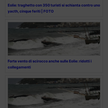
Eolie: traghetto con 350 turisti si schianta contro uno
yacth, cinque feriti | FOTO
Forte vento di scirocco anche sulle Eolie: ridotti i
collegamenti