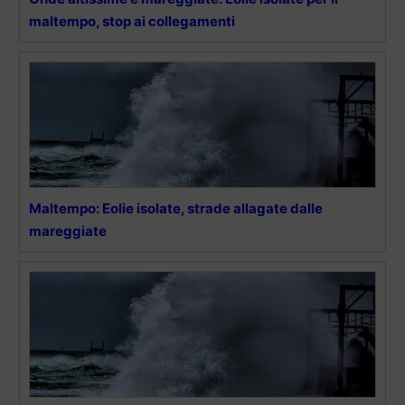
maltempo, stop ai collegamenti
Maltempo: Eolie isolate, strade allagate dalle
mareggiate