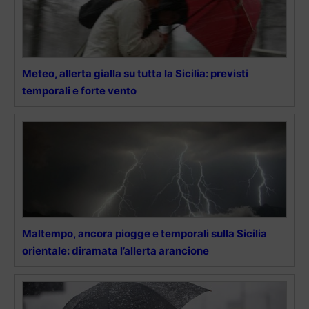
Meteo, allerta gialla su tutta la Sicilia: previsti
temporali e forte vento
Maltempo, ancora piogge e temporali sulla Sicilia
orientale: diramata l’allerta arancione