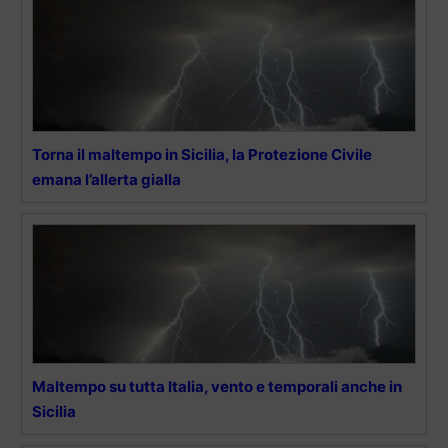
Torna il maltempo in Sicilia, la Protezione Civile
emana l’allerta gialla
Maltempo su tutta Italia, vento e temporali anche in
Sicilia