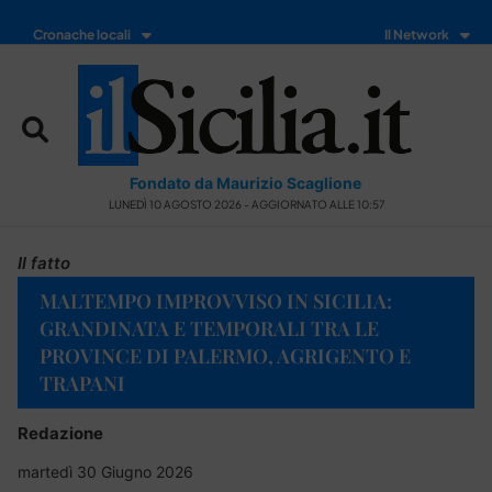
Cronache locali
Il Network
Fondato da Maurizio Scaglione
LUNEDÌ 10 AGOSTO 2026 - AGGIORNATO ALLE 10:57
Il fatto
MALTEMPO IMPROVVISO IN SICILIA:
GRANDINATA E TEMPORALI TRA LE
PROVINCE DI PALERMO, AGRIGENTO E
TRAPANI
Redazione
martedì 30 Giugno 2026