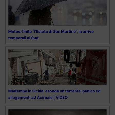
Meteo: finita “l’Estate di San Martino”, in arrivo
temporali al Sud
Maltempo in Sicilia: esonda un torrente, panico ed
allagamenti ad Acireale | VIDEO