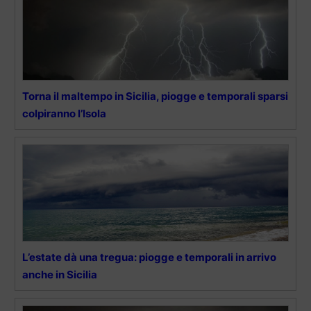
Torna il maltempo in Sicilia, piogge e temporali sparsi
colpiranno l’Isola
L’estate dà una tregua: piogge e temporali in arrivo
anche in Sicilia