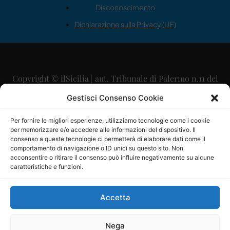
Disconoscimento
Dichiarazione sulla Privacy (UE)
Copyright © ilSicilia | aut. Tribunale di Palermo n.11 del
29/09/2015
Gestisci Consenso Cookie
Editore: Mercurio Comunicazione Soc. Coop. A.R.L.
Per fornire le migliori esperienze, utilizziamo tecnologie come i cookie
per memorizzare e/o accedere alle informazioni del dispositivo. Il
Direttore Editoriale: Maurizio Scaglione
consenso a queste tecnologie ci permetterà di elaborare dati come il
comportamento di navigazione o ID unici su questo sito. Non
Direttore Responsabile: Maria Calabrese
acconsentire o ritirare il consenso può influire negativamente su alcune
caratteristiche e funzioni.
p.zza Sant’Oliva, 9 – 90141 – Palermo – 091335557
P.IVA: 06334930820
Accetta
Mercurio Comunicazione Società Cooperativa a r.l. è
iscritta al Registro degli Operatori di Comunicazione al
Nega