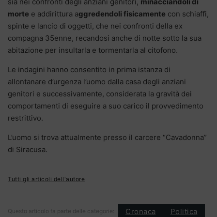
sia nei confronti degli anziani genitori,
minacciandoli di
morte
e addirittura a
ggredendoli fisicamente
con schiaffi,
spinte e lancio di oggetti, che nei confronti della ex
compagna 35enne, recandosi anche di notte sotto la sua
abitazione per insultarla e tormentarla al citofono.
Le indagini hanno consentito in prima istanza di
allontanare d’urgenza l’uomo dalla casa degli anziani
genitori e successivamente, considerata la gravità dei
comportamenti di eseguire a suo carico il provvedimento
restrittivo.
L’uomo si trova attualmente presso il carcere “Cavadonna”
di Siracusa.
Tutti gli articoli dell'autore
Cronaca
Politica
Questo articolo fa parte delle categorie: