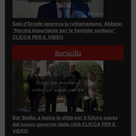
Sala d’Ercole approva la rottamazione, Abbate:
“Norma importante per le famiglie siciliane”
CLICCA PER IL VIDEO
BarSicilia
Fai clic per accettare i
cookie per questo servizio
Bar Sicilia, a Ispica la sfida per il futuro passa
dal nuovo governo della città CLICCA PER IL
VIDEO