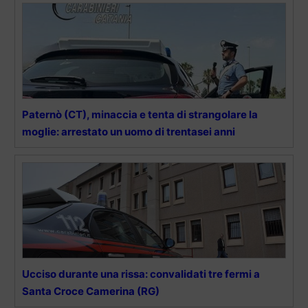
Paternò (CT), minaccia e tenta di strangolare la
moglie: arrestato un uomo di trentasei anni
Ucciso durante una rissa: convalidati tre fermi a
Santa Croce Camerina (RG)