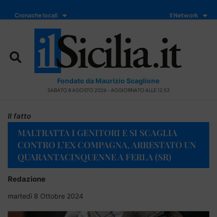
Cronache locali
Il Network
Fondato da Maurizio Scaglione
SABATO 8 AGOSTO 2026 - AGGIORNATO ALLE 12:53
Il fatto
MALTRATTA I GENITORI E SI SCAGLIA
CONTRO L’EX COMPAGNA, ARRESTATO UN
QUARANTACINQUENNE A FERLA (SR)
Redazione
martedì 8 Ottobre 2024