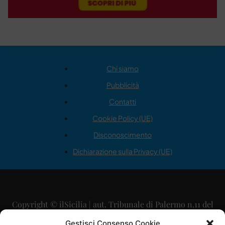
Chi siamo
Pubblicità
Contatti
Cookie Policy (UE)
Disconoscimento
Dichiarazione sulla Privacy (UE)
Copyright © ilSicilia | aut. Tribunale di Palermo n.11 del
29/09/2015
Gestisci Consenso Cookie