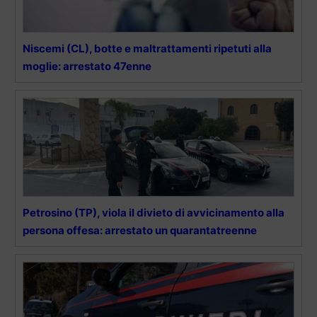
Niscemi (CL), botte e maltrattamenti ripetuti alla
moglie: arrestato 47enne
Petrosino (TP), viola il divieto di avvicinamento alla
persona offesa: arrestato un quarantatreenne