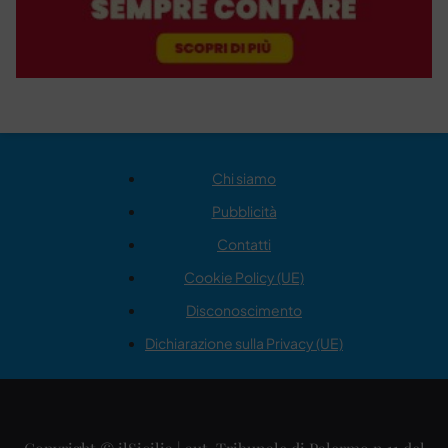
Chi siamo
Pubblicità
Contatti
Cookie Policy (UE)
Disconoscimento
Dichiarazione sulla Privacy (UE)