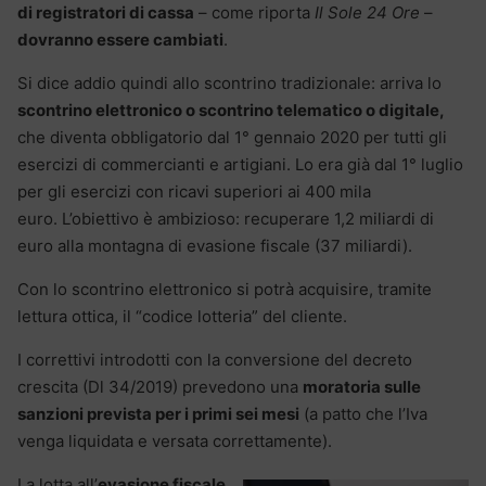
di registratori di cassa
– come riporta
Il Sole 24 Ore
–
dovranno essere cambiati
.
Si dice addio quindi allo scontrino tradizionale: arriva lo
scontrino elettronico o scontrino telematico o digitale,
che diventa obbligatorio dal 1° gennaio 2020 per tutti gli
esercizi di commercianti e artigiani. Lo era già dal 1° luglio
per gli esercizi con ricavi superiori ai 400 mila
euro. L’obiettivo è ambizioso: recuperare 1,2 miliardi di
euro alla montagna di evasione fiscale (37 miliardi).
Con lo scontrino elettronico si potrà acquisire, tramite
lettura ottica, il “codice lotteria” del cliente.
I correttivi introdotti con la conversione del decreto
crescita (Dl 34/2019) prevedono una
moratoria sulle
sanzioni prevista per i primi sei mesi
(a patto che l’Iva
venga liquidata e versata correttamente).
La lotta all’
evasione fiscale