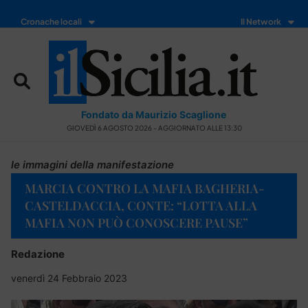
Cronache locali
Il Network
Fondato da Maurizio Scaglione
GIOVEDÌ 6 AGOSTO 2026 - AGGIORNATO ALLE 13:30
le immagini della manifestazione
MARCIA CONTRO LA MAFIA BAGHERIA-
CASTELDACCIA, CONTE: “LOTTA ALLA
MAFIA NON PUÒ CONOSCERE PAUSE”
Redazione
venerdì 24 Febbraio 2023