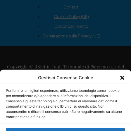
Contatti
Cookie Policy (UE)
Disconoscimento
Dichiarazione sulla Privacy (UE)
Copyright © ilSicilia | aut. Tribunale di Palermo n.11 del
29/09/2015
Gestisci Consenso Cookie
Editore: Mercurio Comunicazione Soc. Coop. A.R.L.
Per fornire le migliori esperienze, utilizziamo tecnologie come i cookie
per memorizzare e/o accedere alle informazioni del dispositivo. Il
Direttore Editoriale: Maurizio Scaglione
consenso a queste tecnologie ci permetterà di elaborare dati come il
comportamento di navigazione o ID unici su questo sito. Non
Direttore Responsabile: Maria Calabrese
acconsentire o ritirare il consenso può influire negativamente su alcune
caratteristiche e funzioni.
p.zza Sant’Oliva, 9 – 90141 – Palermo – 091335557