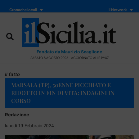
Cronache locali
Il Network
Fondato da Maurizio Scaglione
SABATO 8 AGOSTO 2026 - AGGIORNATO ALLE 19:07
Il fatto
MARSALA (TP), 50ENNE PICCHIATO E
RIDOTTO IN FIN DI VITA: INDAGINI IN
CORSO
Redazione
lunedì 19 Febbraio 2024