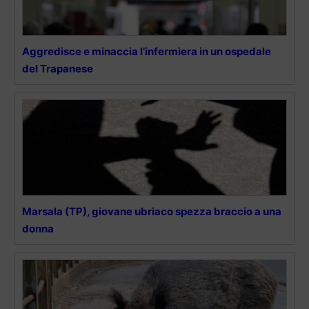
Aggredisce e minaccia l’infermiera in un ospedale
del Trapanese
Marsala (TP), giovane ubriaco spezza braccio a una
donna