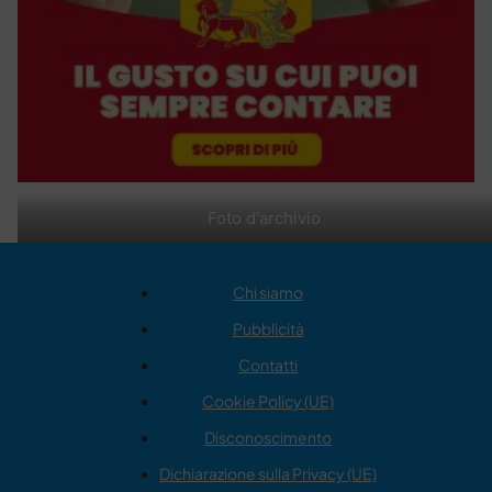
Foto d'archivio
Chi siamo
Pubblicità
Contatti
Cookie Policy (UE)
Disconoscimento
Dichiarazione sulla Privacy (UE)