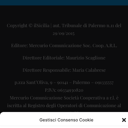
Copyright © ilSicilia | aut. Tribunale di Palermo n.11 del
29/09/2015
Editore: Mercurio Comunicazione Soc. Coop. A.R.L.
Direttore Editoriale: Maurizio Scaglione
Direttore Responsabile: Maria Calabrese
p.zza Sant’Oliva, 9 – 90141 – Palermo – 091335557
P.IVA: 06334930820
Mercurio Comunicazione Società Cooperativa a r.l. è
iscritta al Registro degli Operatori di Comunicazione al
numero 26988
Gestisci Consenso Cookie
Sito gestito da
La Digitale srl
–
info@ladigitale.it