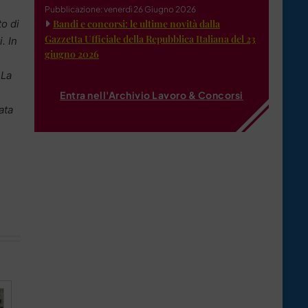
Pubblicazione: venerdì 26 Giugno 2026
to di
Bandi e concorsi: le ultime novità dalla
Gazzetta Ufficiale della Repubblica Italiana del 23
. In
giugno 2026
e
 La
Entra nell'Archivio Lavoro & Concorsi
ata