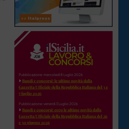
Pubblicazione: mercoledì 8 Luglio 2026
Bandi e concorsi: le ultime novità dalla
Gazzetta Ufficiale della Repubblica Italiana del 3 e
7 luglio 2026
Pubblicazione: venerdì 3 Luglio 2026
Bandi e concorsi: ecco le ultime novità dalla
Gazzetta Ufficiale della Repubblica Italiana del 26
e 30 giugno 2026