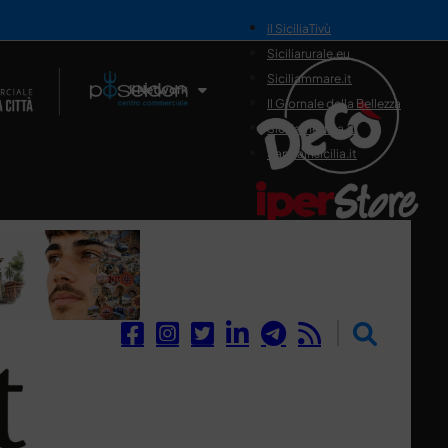
il SiciliaTivù
Siciliarurale.eu
Siciliammare.it
Il Network
Il Giornale della Bellezza
Siciliamedica.it
Sanitainsicilia.it