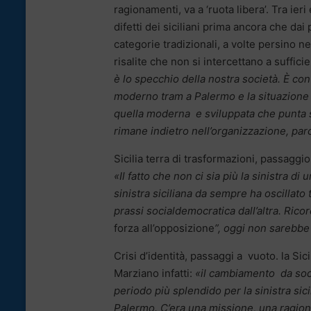
ragionamenti, va a ‘ruota libera’. Tra ier
difetti dei siciliani prima ancora che dai 
categorie tradizionali, a volte persino ne
risalite che non si intercettano a suffi
è lo specchio della nostra società. È c
moderno tram a Palermo e la situazione de
quella moderna e sviluppata che punta s
rimane indietro nell’organizzazione, parce
Sicilia terra di trasformazioni, passaggio
«Il fatto che non ci sia più la sinistra d
sinistra siciliana da sempre ha oscillato 
prassi socialdemocratica dall’altra. Rico
forza all’opposizione
”, oggi non sarebbe 
Crisi d’identità, passaggi a vuoto. la Si
Marziano infatti:
«il cambiamento da soci
periodo più splendido per la sinistra sici
Palermo. C’era una missione, una ragion