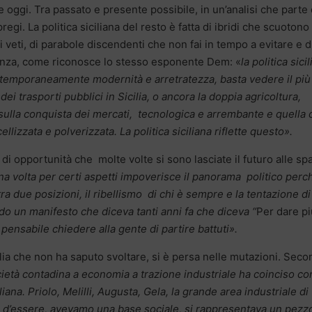
i e oggi. Tra passato e presente possibile, in un’analisi che parte 
pregi. La politica siciliana del resto è fatta di ibridi che scuotono
i veti, di parabole discendenti che non fai in tempo a evitare e d
cienza, come riconosce lo stesso esponente Dem: «
la politica sici
ontemporaneamente modernità e arretratezza, basta vedere il più
i trasporti pubblici in Sicilia, o ancora la doppia agricoltura,
ulla conquista dei mercati, tecnologica e arrembante e quella 
llizzata e polverizzata. La politica siciliana riflette questo».
 di opportunità che molte volte si sono lasciate il futuro alle spa
i una volta per certi aspetti impoverisce il panorama politico perc
tra due posizioni, il ribellismo di chi è sempre e la tentazione d
rdo un manifesto che diceva tanti anni fa che diceva “
Per dare pi
pensabile chiedere alla gente di partire battuti».
cilia che non ha saputo svoltare, si è persa nelle mutazioni. Sec
età contadina a economia a trazione industriale ha coinciso con
liana. Priolo, Melilli, Augusta, Gela, la grande area industriale di
 d’essere, avevamo una base sociale, si rappresentava un pezzo