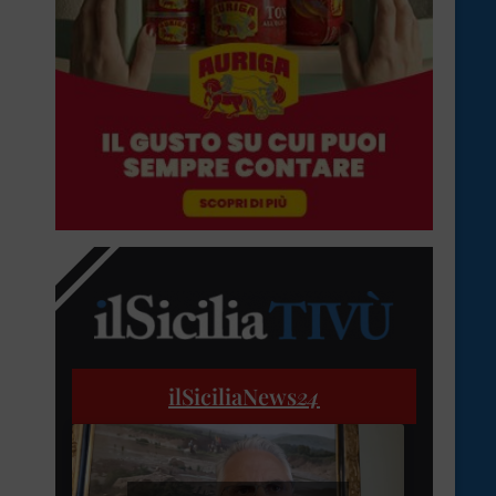
ilSiciliaNews
24