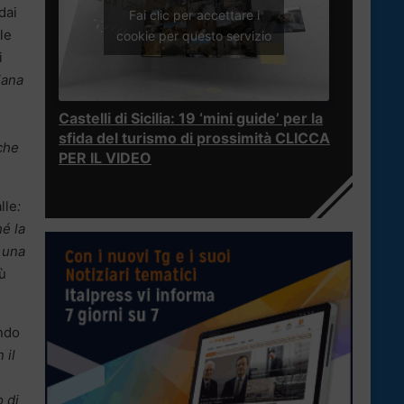
dai
Fai clic per accettare i
 le
cookie per questo servizio
i
liana
Castelli di Sicilia: 19 ‘mini guide’ per la
sfida del turismo di prossimità CLICCA
che
PER IL VIDEO
lle
:
hé la
i una
ù
ondo
 il
 di