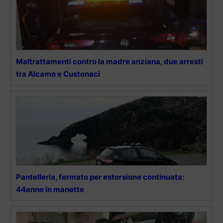
Maltrattamenti contro la madre anziana, due arresti
tra Alcamo e Custonaci
Pantelleria, fermato per estorsione continuata:
44enne in manette