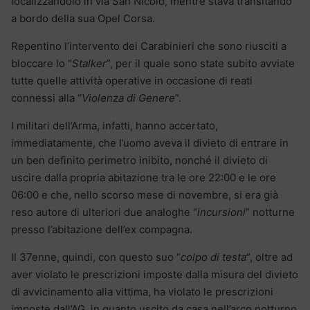
localizzandolo in via San Nicolò, mentre stava transitando
a bordo della sua Opel Corsa.
Repentino l’intervento dei Carabinieri che sono riusciti a
bloccare lo “
Stalker
”, per il quale sono state subito avviate
tutte quelle attività operative in occasione di reati
connessi alla “
Violenza di Genere
”.
I militari dell’Arma, infatti, hanno accertato,
immediatamente, che l’uomo aveva il divieto di entrare in
un ben definito perimetro inibito, nonché il divieto di
uscire dalla propria abitazione tra le ore 22:00 e le ore
06:00 e che, nello scorso mese di novembre, si era già
reso autore di ulteriori due analoghe “
incursioni
” notturne
presso l’abitazione dell’ex compagna.
Il 37enne, quindi, con questo suo “
colpo di testa
”, oltre ad
aver violato le prescrizioni imposte dalla misura del divieto
di avvicinamento alla vittima, ha violato le prescrizioni
imposte dall’AG, in quanto uscito da casa nell’arco notturno