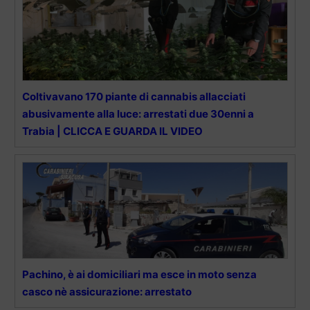
Coltivavano 170 piante di cannabis allacciati
abusivamente alla luce: arrestati due 30enni a
Trabia | CLICCA E GUARDA IL VIDEO
Pachino, è ai domiciliari ma esce in moto senza
casco nè assicurazione: arrestato