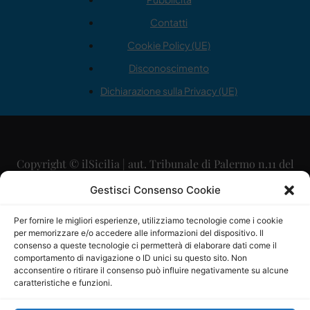
Contatti
Cookie Policy (UE)
Disconoscimento
Dichiarazione sulla Privacy (UE)
Copyright © ilSicilia | aut. Tribunale di Palermo n.11 del
29/09/2015
Gestisci Consenso Cookie
Editore: Mercurio Comunicazione Soc. Coop. A.R.L.
Per fornire le migliori esperienze, utilizziamo tecnologie come i cookie
per memorizzare e/o accedere alle informazioni del dispositivo. Il
Direttore Editoriale: Maurizio Scaglione
consenso a queste tecnologie ci permetterà di elaborare dati come il
comportamento di navigazione o ID unici su questo sito. Non
Direttore Responsabile: Maria Calabrese
acconsentire o ritirare il consenso può influire negativamente su alcune
caratteristiche e funzioni.
p.zza Sant’Oliva, 9 – 90141 – Palermo – 091335557