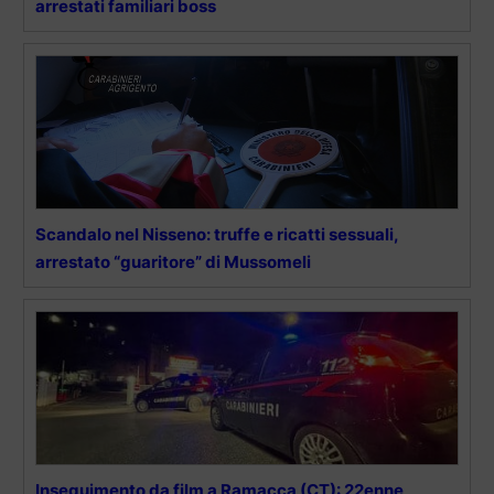
arrestati familiari boss
Scandalo nel Nisseno: truffe e ricatti sessuali,
arrestato “guaritore” di Mussomeli
Inseguimento da film a Ramacca (CT): 22enne