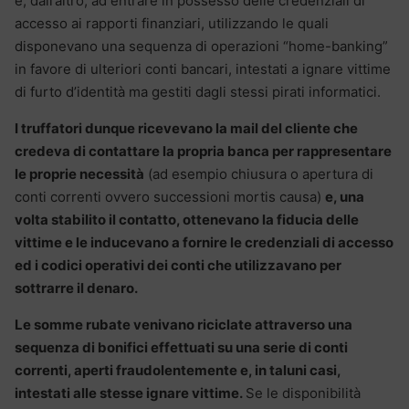
e, dall’altro, ad entrare in possesso delle credenziali di
accesso ai rapporti finanziari, utilizzando le quali
disponevano una sequenza di operazioni “home-banking”
in favore di ulteriori conti bancari, intestati a ignare vittime
di furto d’identità ma gestiti dagli stessi pirati informatici.
I truffatori dunque ricevevano la mail del cliente che
credeva di contattare la propria banca per rappresentare
le proprie necessità
(ad esempio chiusura o apertura di
conti correnti ovvero successioni mortis causa)
e, una
volta stabilito il contatto, ottenevano la fiducia delle
vittime e le inducevano a fornire le credenziali di accesso
ed i codici operativi dei conti che utilizzavano per
sottrarre il denaro.
Le somme rubate venivano riciclate attraverso una
sequenza di bonifici effettuati su una serie di conti
correnti, aperti fraudolentemente e, in taluni casi,
intestati alle stesse ignare vittime.
Se le disponibilità