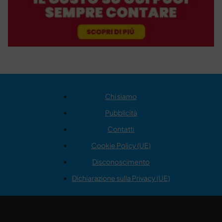
Chi siamo
Pubblicità
Contatti
Cookie Policy (UE)
Disconoscimento
Dichiarazione sulla Privacy (UE)