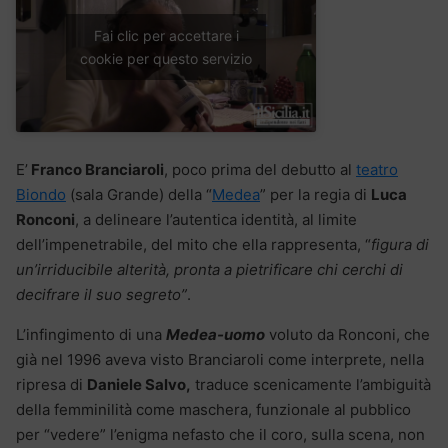
Fai clic per accettare i
cookie per questo servizio
E’
Franco Branciaroli
, poco prima del debutto al
teatro
Biondo
(sala Grande) della “
Medea
” per la regia di
Luca
Ronconi
, a delineare l’autentica identità, al limite
dell’impenetrabile, del mito che ella rappresenta, “
figura di
un’irriducibile alterità, pronta a pietrificare chi cerchi di
decifrare il suo segreto”
.
L’infingimento di una
Medea-uomo
voluto da Ronconi, che
già nel 1996 aveva visto Branciaroli come interprete, nella
ripresa di
Daniele Salvo,
traduce scenicamente l’ambiguità
della femminilità come maschera, funzionale al pubblico
per “vedere” l’enigma nefasto che il coro, sulla scena, non