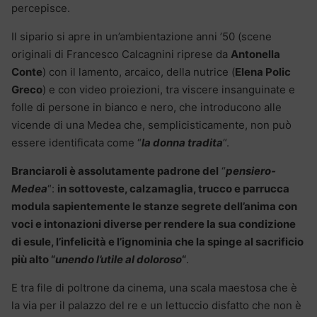
percepisce.
Il sipario si apre in un’ambientazione anni ’50 (scene
originali di Francesco Calcagnini riprese da
Antonella
Conte
) con il lamento, arcaico, della nutrice (
Elena Polic
Greco
) e con video proiezioni, tra viscere insanguinate e
folle di persone in bianco e nero, che introducono alle
vicende di una Medea che, semplicisticamente, non può
essere identificata come “
la donna tradita
“.
Branciaroli è assolutamente padrone del
“
pensiero-
Medea
“:
in sottoveste, calzamaglia, trucco e parrucca
modula sapientemente le stanze segrete dell’anima con
voci e intonazioni diverse per rendere la sua condizione
di esule, l’infelicità e l’ignominia che la spinge al sacrificio
più alto “
unendo l’utile al doloroso
“
.
E tra file di poltrone da cinema, una scala maestosa che è
la via per il palazzo del re e un lettuccio disfatto che non è