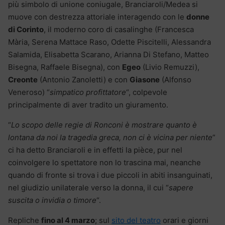
più simbolo di unione coniugale, Branciaroli/Medea si
muove con destrezza attoriale interagendo con le
donne
di Corinto
, il moderno coro di casalinghe (Francesca
Mària, Serena Mattace Raso, Odette Piscitelli, Alessandra
Salamida, Elisabetta Scarano, Arianna Di Stefano, Matteo
Bisegna, Raffaele Bisegna), con
Egeo
(Livio Remuzzi),
Creonte
(Antonio Zanoletti) e con
Giasone
(Alfonso
Veneroso) “
simpatico profittatore
“, colpevole
principalmente di aver tradito un giuramento.
“
Lo scopo delle regie di Ronconi è mostrare quanto è
lontana da noi la tragedia greca, non ci è vicina per niente
”
ci ha detto Branciaroli e in effetti la pièce, pur nel
coinvolgere lo spettatore non lo trascina mai, neanche
quando di fronte si trova i due piccoli in abiti insanguinati,
nel giudizio unilaterale verso la donna, il cui “
sapere
suscita o invidia o timore
“.
Repliche
fino al 4 marzo
; sul
sito del teatro
orari e giorni