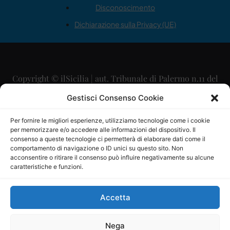
Disconoscimento
Dichiarazione sulla Privacy (UE)
Copyright © ilSicilia | aut. Tribunale di Palermo n.11 del
29/09/2015
Gestisci Consenso Cookie
Editore: Mercurio Comunicazione Soc. Coop. A.R.L.
Per fornire le migliori esperienze, utilizziamo tecnologie come i cookie
per memorizzare e/o accedere alle informazioni del dispositivo. Il
Direttore Editoriale: Maurizio Scaglione
consenso a queste tecnologie ci permetterà di elaborare dati come il
comportamento di navigazione o ID unici su questo sito. Non
Direttore Responsabile: Maria Calabrese
acconsentire o ritirare il consenso può influire negativamente su alcune
caratteristiche e funzioni.
p.zza Sant’Oliva, 9 – 90141 – Palermo – 091335557
P.IVA: 06334930820
Accetta
Mercurio Comunicazione Società Cooperativa a r.l. è
iscritta al Registro degli Operatori di Comunicazione al
Nega