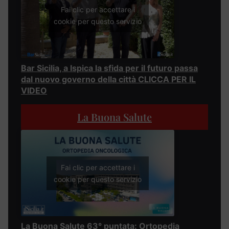
Fai clic per accettare i
cookie per questo servizio
Bar Sicilia, a Ispica la sfida per il futuro passa
dal nuovo governo della città CLICCA PER IL
VIDEO
La Buona Salute
Fai clic per accettare i
cookie per questo servizio
La Buona Salute 63° puntata: Ortopedia